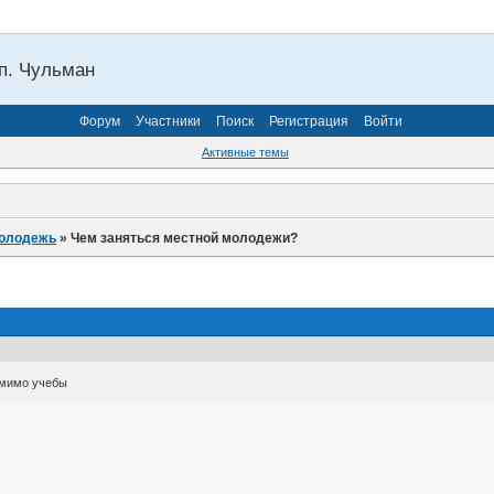
п. Чульман
Форум
Участники
Поиск
Регистрация
Войти
Активные темы
олодежь
»
Чем заняться местной молодежи?
омимо учебы