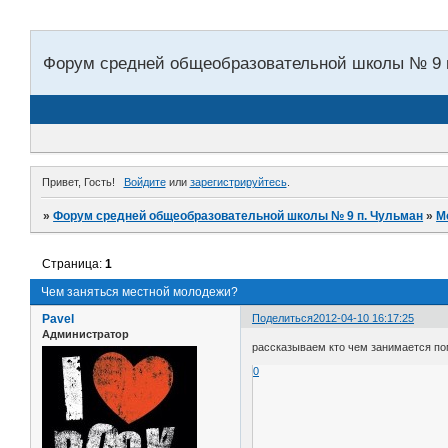
Форум средней общеобразовательной школы № 9 
Привет, Гость!
Войдите
или
зарегистрируйтесь
.
»
Форум средней общеобразовательной школы № 9 п. Чульман
»
М
Страница:
1
Чем заняться местной молодежи?
Pavel
Поделиться
2012-04-10 16:17:25
Администратор
рассказываем кто чем занимается п
0