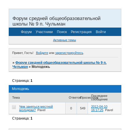
Форум средней общеобразовательной
школы № 9 п. Чульман
Форум
Участники
Поиск
Регистрация
Войти
Активные темы
Привет, Гость!
Войдите
или
зарегистрируйтесь
.
»
Форум средней общеобразовательной школы № 9 п.
Чульман
»
Молодежь
Страница:
1
Молодежь
Последнее
Тема
Ответов
Просмотров
сообщение
Чем заняться местной
2012-04-10
0
549
молодежи?
Pavel
16:17:25
Pavel
Страница:
1