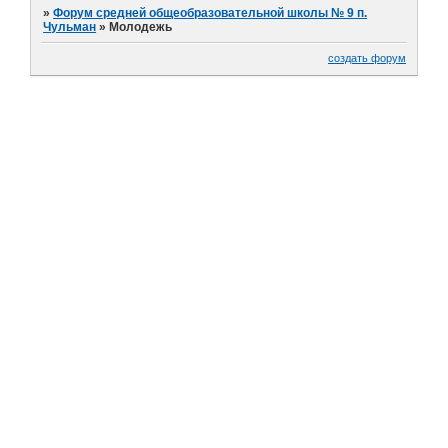
»
Форум средней общеобразовательной школы № 9 п.
Чульман
»
Молодежь
создать форум