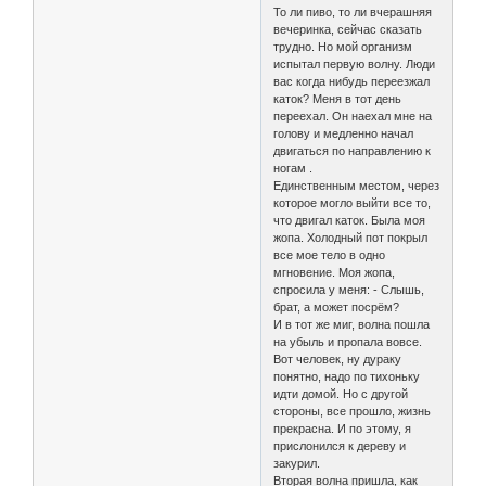
То ли пиво, то ли вчерашняя
вечеринка, сейчас сказать
трудно. Но мой организм
испытал первую волну. Люди
вас когда нибудь переезжал
каток? Меня в тот день
переехал. Он наехал мне на
голову и медленно начал
двигаться по направлению к
ногам .
Единственным местом, через
которое могло выйти все то,
что двигал каток. Была моя
жопа. Холодный пот покрыл
все мое тело в одно
мгновение. Моя жопа,
спросила у меня: - Слышь,
брат, а может посрём?
И в тот же миг, волна пошла
на убыль и пропала вовсе.
Вот человек, ну дураку
понятно, надо по тихоньку
идти домой. Но с другой
стороны, все прошло, жизнь
прекрасна. И по этому, я
прислонился к дереву и
закурил.
Вторая волна пришла, как