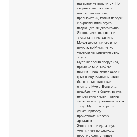
наверное не получится. Но,
скорее всего, это было
похоже, на мокрый,
прерывистый, гулкий пердеж,
с вкраплениями звука
падающего, жидкого гомна.
Я попытался скрыть эти
звуки за своим кашлем.
Может девка ни чего и не
поняла, но Муся, четко
уловила направление этих
звуков.
Муся не спеша потрусила,
прямо ко мне. Мой же --
пиииии--, пес, лежал себе и
грыз палку. В моих мыслях
было только одно, как
отогнать Мусю. Если она
подойдет чуть ближе, то она
непременно уловит тонкий
запах мои испражнений, и вот
тогда, Муся точно решит
узнать природу
происхождения этих
ароматов.
Жопа опять издала звук, я
уже ни чего не заглушал,
просто сидел, слушал