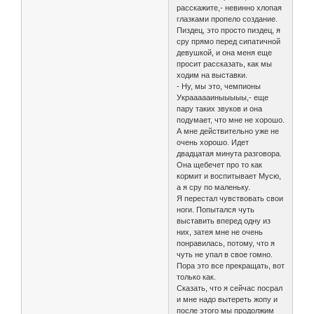
расскажите,- невинно хлопая
глазками пропело создание.
Пиздец, это просто пиздец, я
сру прямо перед сипатичной
девушкой, и она меня еще
просит рассказать, как мы
ходим на выставки.
- Ну, мы это, чемпионы
Украааааиныыыыы,- еще
пару таких звуков и она
подумает, что мне не хорошо.
А мне действительно уже не
очень хорошо. Идет
двадцатая минута разговора.
Она щебечет про то как
кормит и воспитывает Мусю,
а я сру по маленьку.
Я перестал чувствовать свои
ноги. Попытался чуть
выставить вперед одну из
них, затея мне не очень
понравилась, потому, что я
чуть не упал в свое гомно.
Пора это все прекращать, вот
только как.
Сказать, что я сейчас посрал
и мне надо вытереть жопу и
после этого мы продолжим