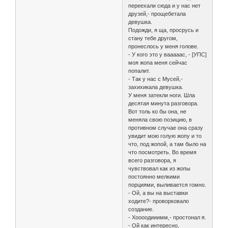
переехали сюда и у нас нет
друзей,- прощебетала
девушка.
Подожди, я ща, просрусь и
стану тебе другом,
пронеслось у меня голове.
- У кого это у вааааас, - [УПС]
моя жопа меня сейчас
попалит.
- Так у нас с Мусей,-
захихикала девушка.
У меня затекли ноги. Шла
десятая минута разговора.
Вот толь ко бы она, не
меняла свою позицию, в
противном случае она сразу
увидит мою голую жопу и то
что, под жопой, а там было на
что посмотреть. Во время
всего разговора, я
чувствовал как из жопы
постоянно мелкими
порциями, выливается гомно.
- Ой, а вы на выставки
ходите?- проворковало
создание.
- Хоооодииимм,- простонал я.
- Ой как интересно,