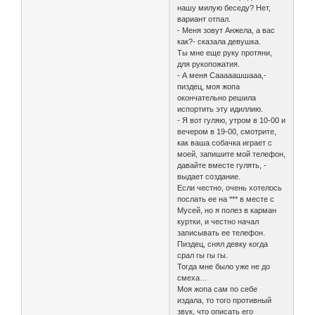
нашу милую беседу? Нет,
вариант отпал.
- Меня зовут Анжела, а вас
как?- сказала девушка.
Ты мне еще руку протяни,
для рукопожатия.
- А меня Сааааашшааа,-
пиздец, моя жопа
окончательно решила
испортить эту идиллию.
- Я вот гуляю, утром в 10-00 и
вечером в 19-00, смотрите,
как ваша собачка играет с
моей, запишите мой телефон,
давайте вместе гулять, -
выдает создание.
Если честно, очень хотелось
послать ее на *** в месте с
Мусей, но я полез в карман
куртки, и честно начал
записывать ее телефон.
Пиздец, снял девку когда
срал гы гы гы.
Тогда мне было уже не до
смеха…
Моя жопа сам по себе
издала, то того противный
звук, что описать его