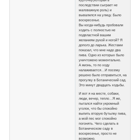
курточку(которая в
последствии сыграет не
маловажную роль) и
вывалился на улицу. Было
воскресенье.
Вы когда-нибудь пробовали
ходить с полностью не
подвластной вашим
желаниям рукой и ногой? Я
дополз до ларька. Жестами
показал, что мне надо два
пива. Одно из которых было
уничтожено моментально.
А жизнь, то по ходу
налаживается…И посему
решено было отправиться, на
прогулку в Ботанический сад.
Это минут двадцать ходьбы.
И вот я на месте, собаки,
люди, вечер, тепло…Я же,
пытался найти укромный
уголок, что бы спокойно
выпить вторую бутылку пива,
а мой пес мог спокойно
погонять. Чего сделать в
Ботаническом саду в
воскресенье, просто не
возможно.