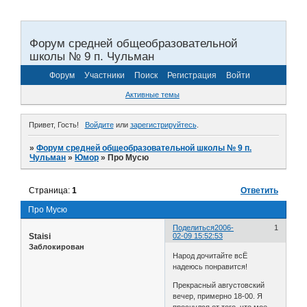
Форум средней общеобразовательной
школы № 9 п. Чульман
Форум
Участники
Поиск
Регистрация
Войти
Активные темы
Привет, Гость!
Войдите
или
зарегистрируйтесь
.
»
Форум средней общеобразовательной школы № 9 п.
Чульман
»
Юмор
»
Про Мусю
Страница:
1
Ответить
Про Мусю
Поделиться
2006-
1
Staisi
02-09 15:52:53
Заблокирован
Народ дочитайте всЁ
надеюсь понравится!
Прекрасный августовский
вечер, примерно 18-00. Я