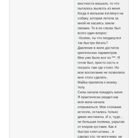
местности мешало, то что
пыталось вылезть из меня.
Когда я мельком взглянул на
собаку, которая летела за
мной не касаясь земли
лапами. То в ее глазах был
всего один вопрос:
-Хозяин, ты что пизданулся
так быстро бегать?
Давление в жопе достигло
критических параметров.
Мне уже было все по ***. Я
готов был, просто сесть и
посрать там где стоял. Но
мое воспитание не позволяло
мне этого сделать.
Майка прилипла к моему
телу.
Силы начали покидать меня.
Я практически увидел как
моя жопа начала
открываться. Мое сознание
исчезло, остались только
дикие инстинкты. И о, чудо…
не большая полянка, укрытая
от взоров кустами. Как я
быстро снял штаны…я
сделал это, по могучему, не