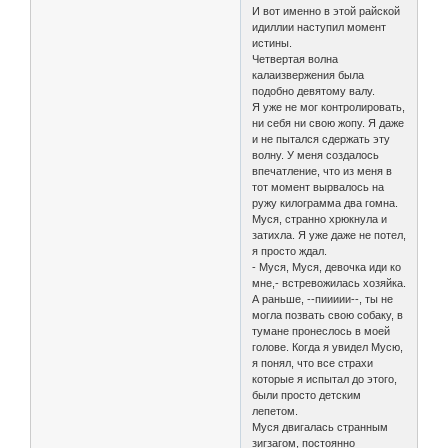
И вот именно в этой райской
идиллии наступил момент
истины.
Четвертая волна
калаизвержения была
подобно девятому валу.
Я уже не мог контролировать,
ни себя ни свою жопу. Я даже
и не пытался сдержать эту
волну. У меня создалось
впечатление, что из меня в
тот момент вырвалось на
ружу килограмма два гомна.
Муся, странно хрюкнула и
затихла. Я уже даже не потел,
я просто ждал.
- Муся, Муся, девочка иди ко
мне,- встревожилась хозяйка.
А раньше, --пиииии--, ты не
могла позвать свою собаку, в
тумане пронеслось в моей
голове. Когда я увидел Мусю,
я понял, что все страхи
которые я испытал до этого,
были просто детским
лепетом.
Муся двигалась странным
зигзагом, постоянно