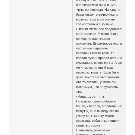
проснулся от того, что мое
пес лизал мне лицо и чуть
-чуть попискивал. На кануне,
была какая-то вечеринка, с
количеством алкоголя не
совместимым с жизнью.
Открыл глаза, пес продолжал
свое занятие. У меня было
легкое, не навязчивое
похмелье. Выражалось оно, в
частичном параличе
половины моего тела, т.е.
правая рука и правая нога, не
слушались моего мозга. А так
же я, оглох и левый глаз
перестал видеть. Если бы я
даже захотел в этот момент
что-то сказать, у меня бы
максимум, что получилось,
это:
- Аааа….ууу….гггг….
По глазам своей собаки я
понял, что если, в ближайшие
минут 5, я не выведу его на
улицу то, к запаху моего
перегара, добавиться еще и
запах его гомна.
Я накинул джинсовую