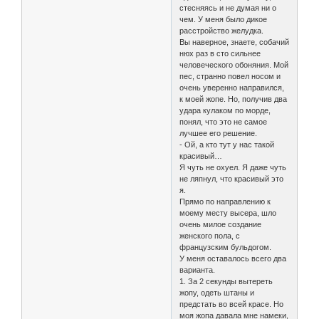
стесняясь и не думая ни о
чем. У меня было дикое
расстройство желудка.
Вы наверное, знаете, собачий
нюх раз в сто сильнее
человеческого обоняния. Мой
пес, странно повел носом и
очень уверенно направился,
к моей жопе. Но, получив два
удара кулаком по морде,
понял, что это не самое
лучшее его решение.
- Ой, а кто тут у нас такой
красивый…
Я чуть не охуел. Я даже чуть
не ляпнул, что красивый это
я.
Прямо по направлению к
моему месту высера, шло
очень милое создание
женского пола, с
французским бульдогом.
У меня оставалось всего два
варианта.
1. За 2 секунды вытереть
жопу, одеть штаны и
предстать во всей красе. Но
моя жопа давала мне намеки,