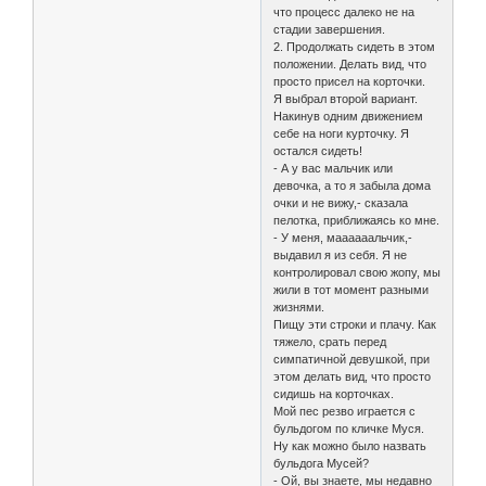
что процесс далеко не на
стадии завершения.
2. Продолжать сидеть в этом
положении. Делать вид, что
просто присел на корточки.
Я выбрал второй вариант.
Накинув одним движением
себе на ноги курточку. Я
остался сидеть!
- А у вас мальчик или
девочка, а то я забыла дома
очки и не вижу,- сказала
пелотка, приближаясь ко мне.
- У меня, маааааальчик,-
выдавил я из себя. Я не
контролировал свою жопу, мы
жили в тот момент разными
жизнями.
Пищу эти строки и плачу. Как
тяжело, срать перед
симпатичной девушкой, при
этом делать вид, что просто
сидишь на корточках.
Мой пес резво играется с
бульдогом по кличке Муся.
Ну как можно было назвать
бульдога Мусей?
- Ой, вы знаете, мы недавно