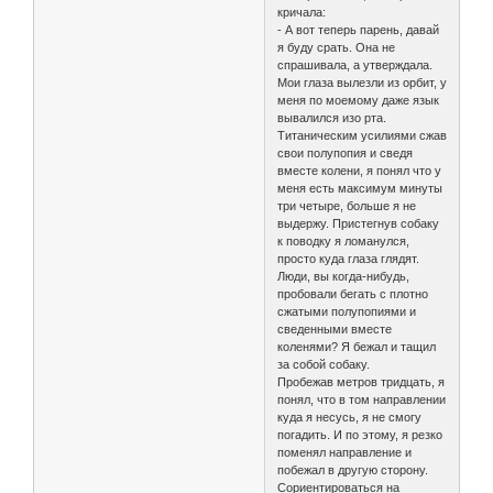
кричала:
- А вот теперь парень, давай
я буду срать. Она не
спрашивала, а утверждала.
Мои глаза вылезли из орбит, у
меня по моемому даже язык
вывалился изо рта.
Титаническим усилиями сжав
свои полупопия и сведя
вместе колени, я понял что у
меня есть максимум минуты
три четыре, больше я не
выдержу. Пристегнув собаку
к поводку я ломанулся,
просто куда глаза глядят.
Люди, вы когда-нибудь,
пробовали бегать с плотно
сжатыми полупопиями и
сведенными вместе
коленями? Я бежал и тащил
за собой собаку.
Пробежав метров тридцать, я
понял, что в том направлении
куда я несусь, я не смогу
погадить. И по этому, я резко
поменял направление и
побежал в другую сторону.
Сориентироваться на