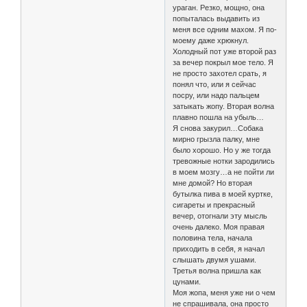
ураган. Резко, мощно, она
попыталась выдавить из
меня все одним махом. Я по-
моему даже хрюкнул.
Холодный пот уже второй раз
за вечер покрыл мое тело. Я
не просто захотел срать, я
понял что, или я сейчас
посру, или надо пальцем
затыкать жопу. Вторая волна
плавно пошла на убыль…
Я снова закурил…Собака
мирно грызла палку, мне
было хорошо. Но у же тогда
тревожные нотки зародились
в моем мозгу…а не пойти ли
мне домой? Но вторая
бутылка пива в моей куртке,
сигареты и прекрасный
вечер, отогнали эту мысль
очень далеко. Моя правая
половина тела, начала
приходить в себя, я начал
слышать двумя ушами.
Третья волна пришла как
цунами.
Моя жопа, меня уже ни о чем
не спрашивала, она просто