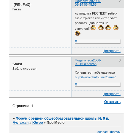
Поделиться
2006-
2
-[FiReFoX]-
02-14 06:45:55
Гость
ну подруга РЕСПЕКТ тебе я
ажно хрюкал как читал этот
рассказ , давно так не
смеялся!!
0
Цитировать
Поделиться
2006-
3
Staisi
02-16 09:35:55
Заблокирован
Хочешь вот тебе еще игра
http://www.chatoff.net/game/
0
Цитировать
Ответить
Страница:
1
»
Форум средней общеобразовательной школы № 9 п.
Чульман
»
Юмор
»
Про Мусю
создать форум