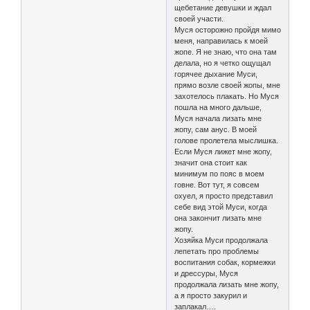
щебетание девушки и ждал
своей участи.
Муся осторожно пройдя мимо
меня, направилась к моей
жопе. Я не знаю, что она там
делала, но я четко ощущал
горячее дыхание Муси,
прямо возле своей жопы, мне
захотелось плакать. Но Муся
пошла на много дальше,
Муся начала лизать мне
жопу, сам анус. В моей
голове пролетела мыслишка.
Если Муся лижет мне жопу,
значит она стоит как
минимум по пояс в моем
говне. Вот тут, я совсем
охуел, я просто представил
себе вид этой Муси, когда
она закончит лизать мне
жопу.
Хозяйка Муси продолжала
лепетать про проблемы
воспитания собак, кормежки
и дрессуры, Муся
продолжала лизать мне жопу,
а я просто закурил и
заплакал….