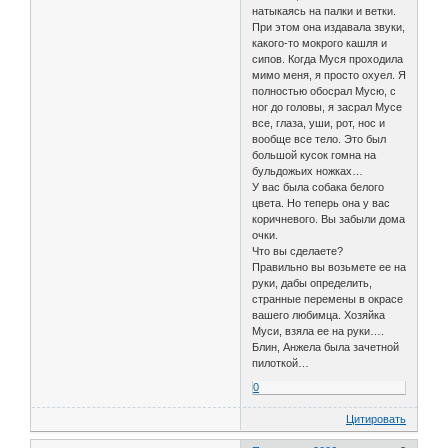
натыкаясь на палки и ветки.
При этом она издавала звуки,
какого-то мокрого кашля и
сипов. Когда Муся проходила
мимо меня, я просто охуел. Я
полностью обосрал Мусю, с
ног до головы, я засрал Мусе
все, глаза, уши, рот, нос и
вообще все тело. Это был
большой кусок гомна на
бульдожьих ножках…
У вас была собака белого
цвета. Но теперь она у вас
коричневого. Вы забыли дома
очки.
Что вы сделаете?
Правильно вы возьмете ее на
руки, дабы определить,
странные перемены в окрасе
вашего любимца. Хозяйка
Муси, взяла ее на руки….
Блин, Анжела была зачетной
пилоткой…
0
Цитировать