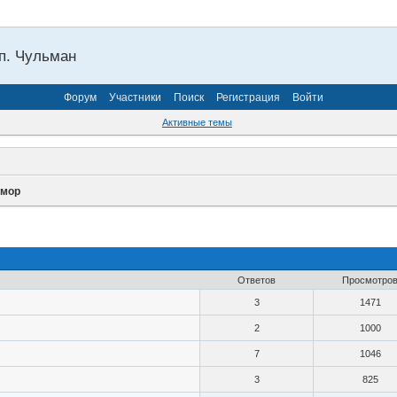
п. Чульман
Форум
Участники
Поиск
Регистрация
Войти
Активные темы
мор
Ответов
Просмотро
3
1471
2
1000
7
1046
3
825