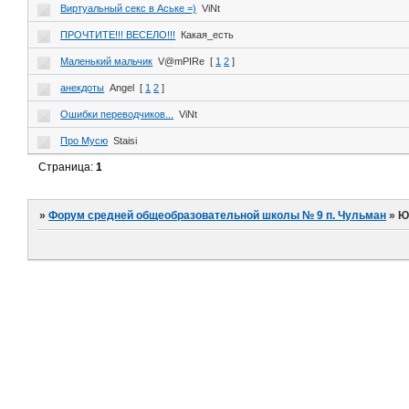
Виртуальный секс в Аське =)
ViNt
ПРОЧТИТЕ!!! ВЕСЕЛО!!!
Какая_есть
Маленький мальчик
V@mPIRe
[
1
2
]
анекдоты
Angel
[
1
2
]
Ошибки переводчиков...
ViNt
Про Мусю
Staisi
Страница:
1
»
Форум средней общеобразовательной школы № 9 п. Чульман
»
Ю