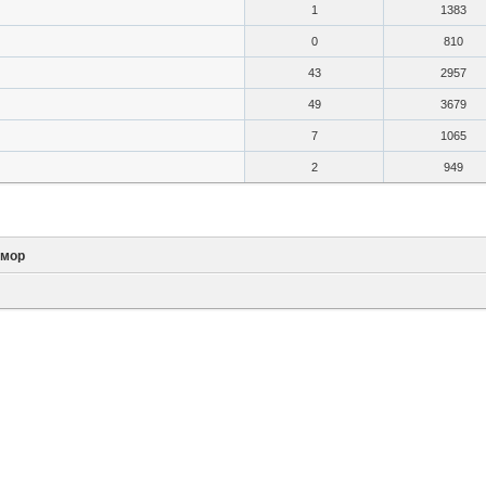
1
1383
0
810
43
2957
49
3679
7
1065
2
949
мор