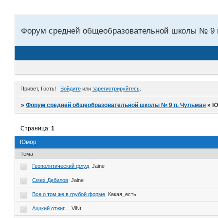
Форум средней общеобразовательной школы № 9 
Привет, Гость!
Войдите
или
зарегистрируйтесь
.
»
Форум средней общеобразовательной школы № 9 п. Чульман
»
Ю
Страница:
1
Юмор
Тема
Геополитический флуд
Jaine
Смех Дебилов
Jaine
Все о том же в грубой форме
Какая_есть
Аццкий отжиг...
ViNt