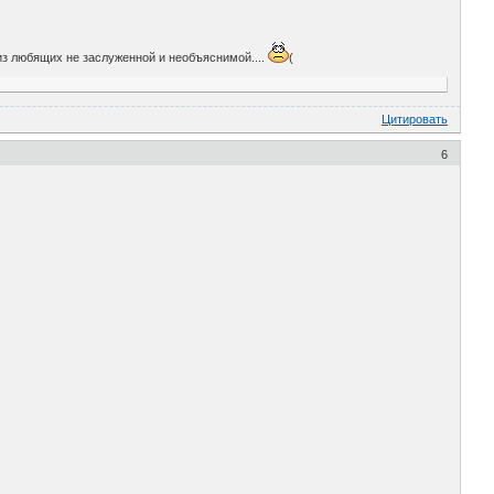
из любящих не заслуженной и необъяснимой....
(
Цитировать
6