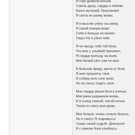
И горе дьявола вонзая
Сквозь душу, сердце и любовь
Копье мучений. Проклинаю!
Я света не увижу вновь.
Я в мыслях убегу на север,
Я силой покорю моря.
Себя я больше не жалею.
Умру! Но я убью тебя.
Я не прощу тебе той боли,
Что мне с улыбкой причинил.
Я сердце выпущу на волю.
Мне белый свет уже не мил.
В больном бреду, крича от боли
Я имя прошепчу твое
И соберу всю силу воли,
Но не смогу отдать свое.
Мне сердце рвали Боги в клочья,
Мне раны разрывали вновь,
И в холод темной, лютой ночью
Текла по снегу моя кровь.
Мне больно, очень сильно больно,
Но я смогу! Я поднимусь!
Скажу своей судьбе: Довольно!
И с криком боли улыбнусь.