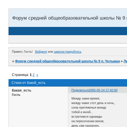
Форум средней общеобразовательной школы № 9 
Привет, Гость!
Войдите
или
зарегистрируйтесь
.
»
Форум средней общеобразовательной школы № 9 п. Чульман
»
Л
Страница:
1
2
»
Стихи от Какой_есть
Какая_есть
Поделиться
2005-05-14 17:42:00
Гость
Между нами время,
между нами этот день и ночь,
сила притяженья между
тобой и мной...
встретимся однажды
на пересечении веков,
день уже назначен,