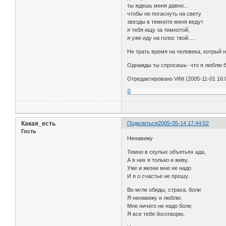
ты ждешь меня давно...
чтобы не погаснуть на свету
звезды в темноте меня ведут
я тебя ищу за темнотой,
я уже иду на голос твой.....
Не трать время на человека, котрый н
Однажды ты спросишь- что я люблю бол
Отредактировано ViNt (2005-11-01 16:
0
Какая_есть
Поделиться
2005-05-14 17:44:52
Гость
Ненавижу
Темно в скупых объятьях ада,
А в них я только и живу.
Уже и жизни мне не надо
И я о счастье не прошу.
Во мгле обиды, страха, боли
Я ненавижу и люблю.
Мне ничего не надо боле,
Я все тебя боготворю.