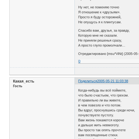
Ну нет, не поменяю точно
Я отношение к «друзьям».
Просто я буду осторожней,
Не опущусь я к плинтусам.
Спасибо вам, друзья, за правду,
Которую мне не сказали.
Не приняли решенья сразу,
А просто глупо промолчали…
Отредактировано [msu*ViNt] (2005-05-
0
Какая_есть
Поделиться
2005-05-21 11:03:38
Гость
Когда-нибудь вы всё поймете,
что было счастьем, что грехом.
И правильно ли вы живете,
в чем повезло и что потом.
Вы вдруг, проснувшись среди ночи,
почувствуете пустоту.
Вам жизнь покажется короче
и дальше жить невмоготу.
Вы просто так опять прочтете
вам посвященные стихи.