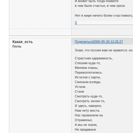
И может быть тогда поймете
в чем было счастье, в чем грехи.
Нет в мире ничего более счастливог
0
Какая_есть
Поделиться
2005-05-26 12:26:27
Гость
Знаю, что поэзия вам не нравится..но
Страстная одержимость,
Спешим куда-то,
Меняем планы,
Перевоплотились.
Исчезли с карты,
Сменили взляды.
Устали.
Стали
Смотреть куда-то,
Смотреть зачем-то,
И здесь, наверно,
Нам нету места.
Нас променяли на
Отраженье,
А мы не знали,
Не придавали