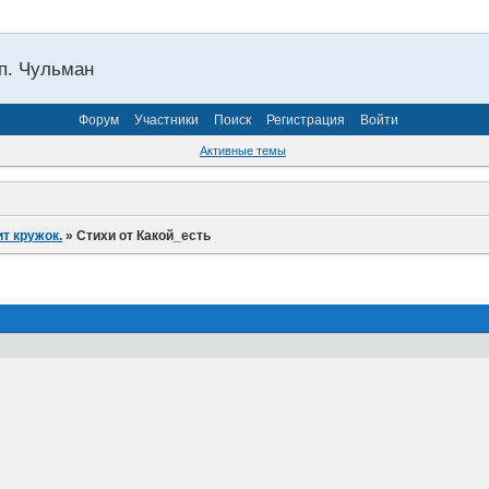
п. Чульман
Форум
Участники
Поиск
Регистрация
Войти
Активные темы
ит кружок.
»
Стихи от Какой_есть