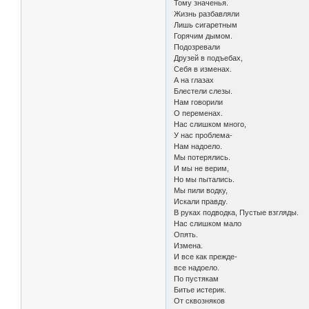
Тому значенья.
Жизнь разбавляли
Лишь сигаретным
Горячим дымом.
Подозревали
Друзей в подъебах,
Себя в изменах.
А на глазах
Блестели слезы.
Нам говорили
О переменах.
Нас слишком много,
У нас проблема-
Нам надоело.
Мы потерялись.
И мы не верим,
Но мы пытались.
Мы пили водку,
Искали правду.
В руках подводка, Пустые взгляды.
Нас слишком мало
Опять.
Измена.
И все как прежде-
все надоело.
По пустякам
Битье истерик.
От сквозняков