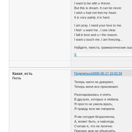
I want to be with u 4rever.
But this is dream. It can be never.
I wish u had not feel my heart.
It is very painly..it is hard.
I am pray. I need your love to me.
I feel- u want me...I see clear.
I fall in love and u r the reason.
I want u touch me..I am freezing...
Найдите, пжлста, грамматические ошиб
0
Какая_есть
Поделиться
2005-05-17 15:02:34
Гость
Теперь никто не доверяет,
Теперь меня все проклинают.
Разочаровалась я опять
В друзьях, которых я любила.
Я просто не умела врать,
Я правду всю им говорила.
Я им сегодня безразлична,
А, может быть, и навсегда.
Считаю я, что не логично
Причину мне не объяснять.