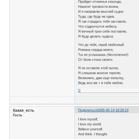
Пройдет отчаянья секунда,
Накатит трезвости волна,
И я направлю мыслей судно
Туда, где буду не одна.
Я так страдать тебя заставлю,
Что содрогнутся небеса.
Я вечный трон себе поставлю,
Я буду делать чудеса.
Что до тебя, герой любезный
Романа сердца моего,
Ты не услышишь (бесполезно!)
От боли стона своего.
Я не оставлю этой пытки,
Я слишком многое терплю.
Возможно, дам еще попытку,
Ведь все же + я тебя люблю.
0
Какая_есть
Поделиться
2005-05-14 18:28:23
Гость
I love myself,
I love my world.
Believe yourself.
And think. I thought.