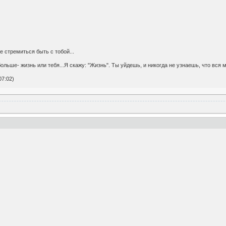
е стремиться быть с тобой...
ьше- жизнь или тебя...Я скажу: "Жизнь". Ты уйдешь, и никогда не узнаешь, что вся мо
07:02)