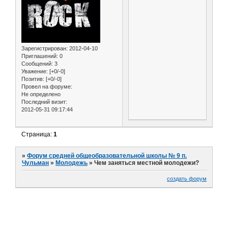
Зарегистрирован
: 2012-04-10
Приглашений:
0
Сообщений:
3
Уважение:
[+0/-0]
Позитив:
[+0/-0]
Провел на форуме:
Не определено
Последний визит:
2012-05-31 09:17:44
Страница:
1
»
Форум средней общеобразовательной школы № 9 п.
Чульман
»
Молодежь
»
Чем заняться местной молодежи?
создать форум