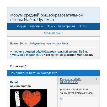
Форум средней общеобразовательной
школы № 9 п. Чульман
Форум
Участники
Поиск
Регистрация
Войти
Активные темы
Привет, Гость!
Войдите
или
зарегистрируйтесь
.
»
Форум средней общеобразовательной школы № 9 п.
Чульман
»
Молодежь
»
Чем заняться местной молодежи?
Страница:
1
Чем заняться местной молодежи?
Поделиться
2012-
1
Pavel
04-10 16:17:25
Администратор
рассказываем кто чем
занимается помимо учебы
0