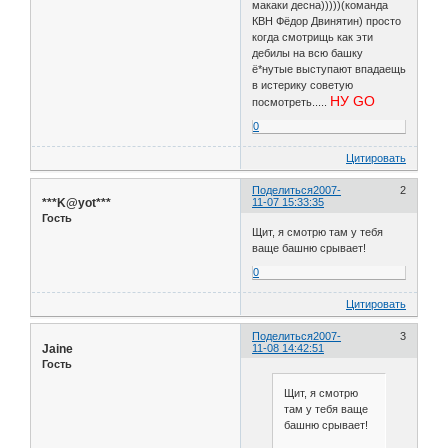
макаки десна)))))(команда
КВН Фёдор Двинятин) просто
когда смотрищь как эти
дебилы на всю башку
ё*нутые выступают впадаещь
в истерику советую
НУ GO
посмотреть.....
0
Цитировать
Поделиться
2007-
2
***K@yot***
11-07 15:33:35
Гость
Щит, я смотрю там у тебя
ваще башню срывает!
0
Цитировать
Поделиться
2007-
3
Jaine
11-08 14:42:51
Гость
Щит, я смотрю
там у тебя ваще
башню срывает!