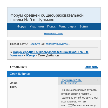
Форум средней общеобразовательной
школы № 9 п. Чульман
Форум
Участники
Поиск
Регистрация
Войти
Активные темы
Привет, Гость!
Войдите
или
зарегистрируйтесь
.
»
Форум средней общеобразовательной школы № 9 п.
Чульман
»
Юмор
»
Смех Дебилов
Страница:
1
Ответить
Смех Дебилов
Поделиться
2007-
1
Jaine
11-06 16:09:26
Гость
Пишим сюда всякую тупость
которая лезит в голову....
настолько тупой юмор что-бы
мозг плавило ну там
типо...))))Весна красна как у