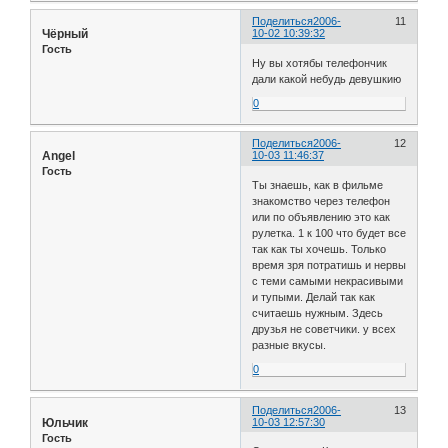
Поделиться
2006-
11
Чёрный
10-02 10:39:32
Гость
Ну вы хотябы телефончик
дали какой небудь девушкию
0
Поделиться
2006-
12
Angel
10-03 11:46:37
Гость
Ты знаешь, как в фильме
знакомство через телефон
или по объявлению это как
рулетка. 1 к 100 что будет все
так как ты хочешь. Только
время зря потратишь и нервы
с теми самыми некрасивыми
и тупыми. Делай так как
считаешь нужным. Здесь
друзья не советчики. у всех
разные вкусы.
0
Поделиться
2006-
13
Юльчик
10-03 12:57:30
Гость