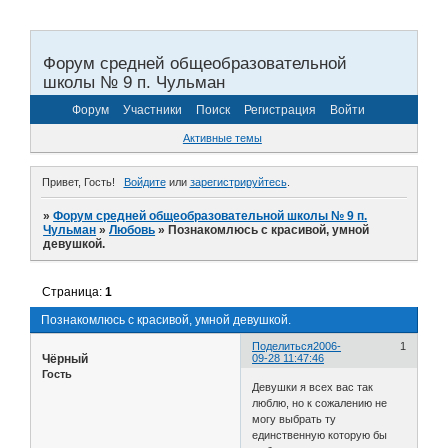
Форум средней общеобразовательной
школы № 9 п. Чульман
Форум
Участники
Поиск
Регистрация
Войти
Активные темы
Привет, Гость!
Войдите
или
зарегистрируйтесь
.
»
Форум средней общеобразовательной школы № 9 п.
Чульман
»
Любовь
»
Познакомлюсь с красивой, умной
девушкой.
Страница:
1
Познакомлюсь с красивой, умной девушкой.
Поделиться
2006-
1
Чёрный
09-28 11:47:46
Гость
Девушки я всех вас так
люблю, но к сожалению не
могу выбрать ту
единственную которую бы