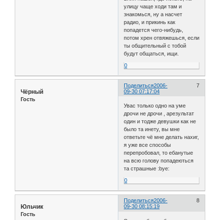
улицу чаще ходи там и
знакомься, ну а насчет
радио, и прикинь как
попадется чего-нибудь,
потом хрен отвяжешься, если
ты общительный с тобой
будут общаться, ищи.
0
Поделиться
2006-
7
Чёрный
09-30 07:17:04
Гость
Увас только одно на уме
дрочи не дрочи , арезультат
один и тодже девушки как не
было та инету, вы мне
ответьте чё мне делать нахиг,
я уже все способы
перепробовал, то ебанутые
на всю голову попадеються
та страшные :bye:
0
Поделиться
2006-
8
Юльчик
09-30 08:15:19
Гость