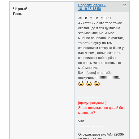
Поделиться
2006-
22
Чёрный
10-19 15:13:50
Гость
ЖЕНЯ ЖЕНЯ ЖЕНЯ
АУУУУУУУ а кто тебе такое
сказал , да я так думаю но
это моё мнение. А моё
мнение основано на фактах,
то есть я сужу по тем
отношениям которые были у
вас летом , если честно ты
относился к неё серёзно
но опять же повторюсь это
моё мнение.
Щит ,[cens] я по тебе
соскучился!!!!!!!!!!!!!!!!!!!!!!!1
--------------------
[предупреждение]
Я все понимаю, но давай без
матов, ок?
Vint
--------------------
Отредактировано ViNt (2006-