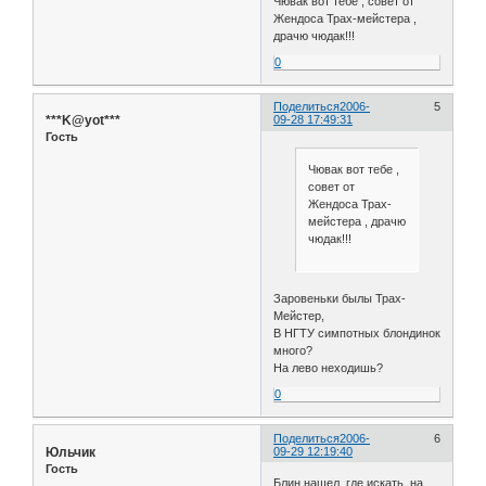
Чювак вот тебе , совет от
Жендоса Трах-мейстера ,
драчю чюдак!!!
0
Поделиться
2006-
5
***K@yot***
09-28 17:49:31
Гость
Чювак вот тебе ,
совет от
Жендоса Трах-
мейстера , драчю
чюдак!!!
Заровеньки былы Трах-
Мейстер,
В НГТУ симпотных блондинок
много?
На лево неходишь?
0
Поделиться
2006-
6
Юльчик
09-29 12:19:40
Гость
Блин нашел, где искать, на