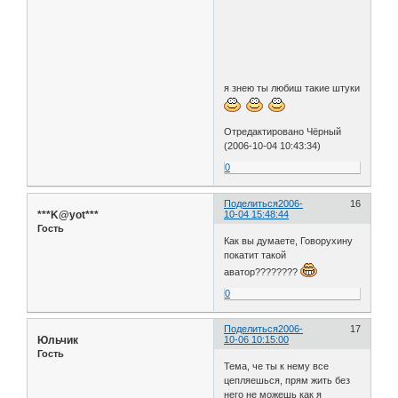
я знею ты любиш такие штуки
Отредактировано Чёрный
(2006-10-04 10:43:34)
0
Поделиться
2006-
16
***K@yot***
10-04 15:48:44
Гость
Как вы думаете, Говорухину
покатит такой
аватор????????
0
Поделиться
2006-
17
Юльчик
10-06 10:15:00
Гость
Тема, че ты к нему все
цепляешься, прям жить без
него не можешь как я