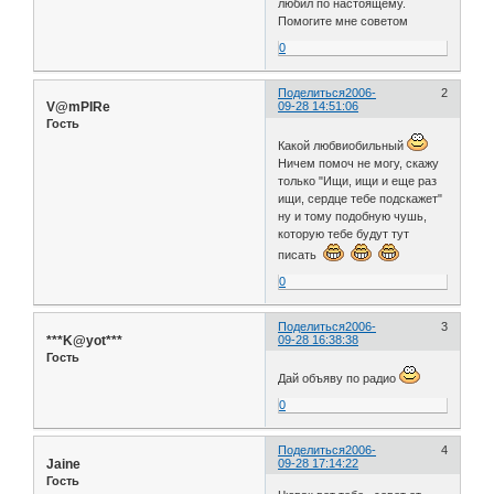
любил по настоящему.
Помогите мне советом
0
Поделиться
2006-
2
V@mPIRe
09-28 14:51:06
Гость
Какой любвиобильный
Ничем помоч не могу, скажу
только "Ищи, ищи и еще раз
ищи, сердце тебе подскажет"
ну и тому подобную чушь,
которую тебе будут тут
писать
0
Поделиться
2006-
3
***K@yot***
09-28 16:38:38
Гость
Дай объяву по радио
0
Поделиться
2006-
4
Jaine
09-28 17:14:22
Гость