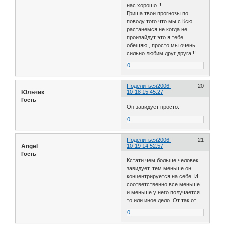
нас хорошо !!
Гриша твои прогнозы по
поводу того что мы с Ксю
растанемся не когда не
произайдут это я тебе
обещяю , просто мы очень
сильно любим друг друга!!!
0
Поделиться
2006-
20
Юльчик
10-18 15:45:27
Гость
Он завидует просто.
0
Поделиться
2006-
21
Angel
10-19 14:52:57
Гость
Кстати чем больше человек
завидует, тем меньше он
концентрируется на себе. И
соответственно все меньше
и меньше у него получается
то или иное дело. От так от.
0