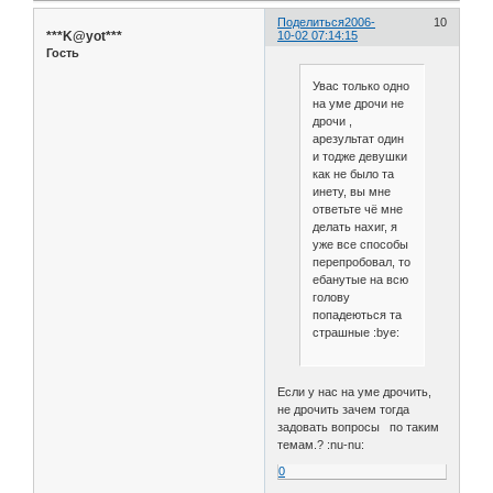
Поделиться
2006-
10
***K@yot***
10-02 07:14:15
Гость
Увас только одно
на уме дрочи не
дрочи ,
арезультат один
и тодже девушки
как не было та
инету, вы мне
ответьте чё мне
делать нахиг, я
уже все способы
перепробовал, то
ебанутые на всю
голову
попадеються та
страшные :bye:
Если у нас на уме дрочить,
не дрочить зачем тогда
задовать вопросы по таким
темам.? :nu-nu:
0