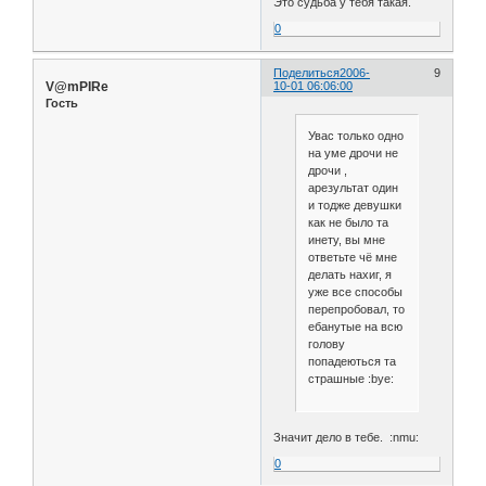
Это судьба у тебя такая.
0
Поделиться
2006-
9
V@mPIRe
10-01 06:06:00
Гость
Увас только одно
на уме дрочи не
дрочи ,
арезультат один
и тодже девушки
как не было та
инету, вы мне
ответьте чё мне
делать нахиг, я
уже все способы
перепробовал, то
ебанутые на всю
голову
попадеються та
страшные :bye:
Значит дело в тебе. :nmu:
0