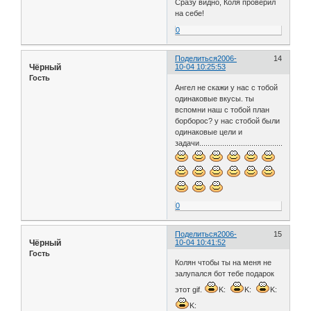
Сразу видно, Коля проверил
на себе!
0
Поделиться
2006-
14
Чёрный
10-04 10:25:53
Гость
Ангел не скажи у нас с тобой
одинаковые вкусы. ты
вспомни наш с тобой план
борборос? у нас стобой были
одинаковые цели и
задачи....................................................
0
Поделиться
2006-
15
Чёрный
10-04 10:41:52
Гость
Колян чтобы ты на меня не
залупался бот тебе подарок
этот gif.
K:
K:
K:
K: