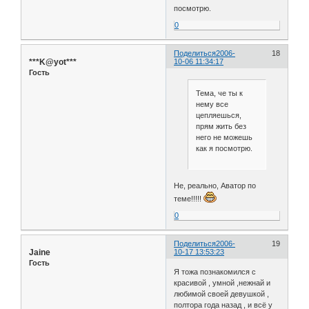
посмотрю.
0
Поделиться
2006-
18
***K@yot***
10-06 11:34:17
Гость
Тема, че ты к
нему все
цепляешься,
прям жить без
него не можешь
как я посмотрю.
Не, реально, Аватор по
теме!!!!!
0
Поделиться
2006-
19
Jaine
10-17 13:53:23
Гость
Я тожа познакомился с
красивой , умной ,нежнай и
любимой своей девушкой ,
полтора года назад , и всё у