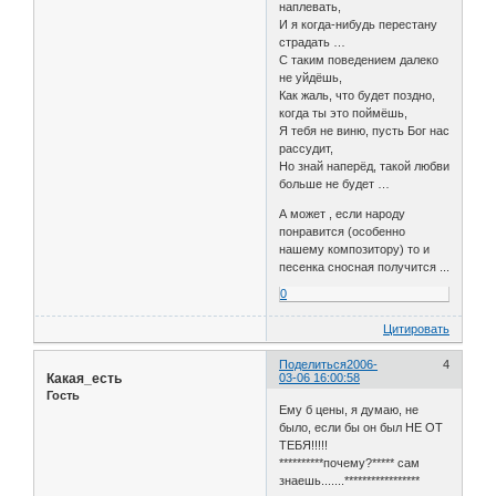
наплевать,
И я когда-нибудь перестану
страдать …
С таким поведением далеко
не уйдёшь,
Как жаль, что будет поздно,
когда ты это поймёшь,
Я тебя не виню, пусть Бог нас
рассудит,
Но знай наперёд, такой любви
больше не будет …
А может , если народу
понравится (особенно
нашему композитору) то и
песенка сносная получится ...
0
Цитировать
Поделиться
2006-
4
Какая_есть
03-06 16:00:58
Гость
Ему б цены, я думаю, не
было, если бы он был НЕ ОТ
ТЕБЯ!!!!!
**********почему?***** сам
знаешь.......*****************