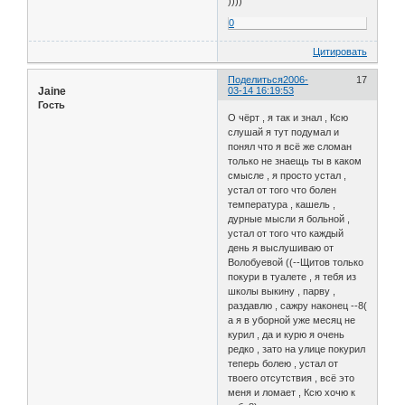
))))
0
Цитировать
Поделиться
2006-
17
Jaine
03-14 16:19:53
Гость
О чёрт , я так и знал , Ксю
слушай я тут подумал и
понял что я всё же сломан
только не знаещь ты в каком
смысле , я просто устал ,
устал от того что болен
температура , кашель ,
дурные мысли я больной ,
устал от того что каждый
день я выслушиваю от
Волобуевой ((--Щитов только
покури в туалете , я тебя из
школы выкину , парву ,
раздавлю , сажру наконец --8(
а я в уборной уже месяц не
курил , да и курю я очень
редко , зато на улице покурил
теперь болею , устал от
твоего отсутствия , всё это
меня и ломает , Ксю хочю к