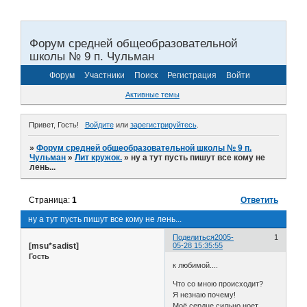
Форум средней общеобразовательной
школы № 9 п. Чульман
Форум
Участники
Поиск
Регистрация
Войти
Активные темы
Привет, Гость!
Войдите
или
зарегистрируйтесь
.
»
Форум средней общеобразовательной школы № 9 п.
Чульман
»
Лит кружок.
»
ну а тут пусть пишут все кому не
лень...
Страница:
1
Ответить
ну а тут пусть пишут все кому не лень...
Поделиться
2005-
1
[msu*sadist]
05-28 15:35:55
Гость
к любимой....
Что со мною происходит?
Я незнаю почему!
Моё сердце сильно ноет,