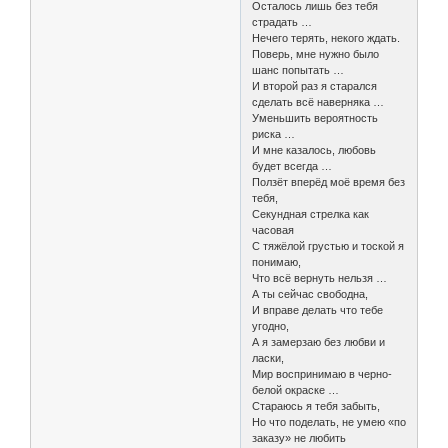
Осталось лишь без тебя
страдать …
Нечего терять, некого ждать.
Поверь, мне нужно было
шанс попытать …
И второй раз я старался
сделать всё наверняка …
Уменьшить вероятность
риска …
И мне казалось, любовь
будет всегда …
Ползёт вперёд моё время без
тебя,
Секундная стрелка как
часовая
С тяжёлой грустью и тоской я
понимаю,
Что всё вернуть нельзя …
А ты сейчас свободна,
И вправе делать что тебе
угодно,
А я замерзаю без любви и
ласки,
Мир воспринимаю в черно-
белой окраске …
Стараюсь я тебя забыть,
Но что поделать, не умею «по
заказу» не любить