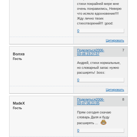
стихи покрайней мере мне
очень понравились, Неверю
что исякло вдохновение!!!!
Жду лично твоих
стихотворений!!! :good:
0
Цитировать
Поделиться
2006-
7
Волхв
03-06 23:27:57
Гость
Андрей, стихи нормальные,
но словарный запас нужно
расширять! :boss:
0
Цитировать
Поделиться
2006-
8
MadeX
03-07 06:21:05
Гость
Прям сегодня скачаю
словарь Даля и буду
расширять ...
0