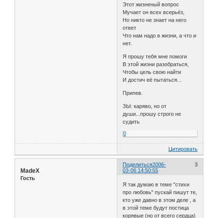
Этот жизненый вопрос
Мучает он всех всерьёз,
Но никто не знает на него
ответ
Что нам надо в жизни, а что и
нет.
Я прошу тебя мне помоги
В этой жизни разобраться,
Чтобы цель свою найти
И достич её пытаться...
Припев.
ЗЫ: каряво, но от
души...прошу строго не
судить
0
Цитировать
Поделиться
2006-
3
MadeX
03-06 14:50:55
Гость
Я так думаю в теме "стихи
про любовь" пускай пишут те,
кто уже давно в этом деле , а
в этой теме будут постица
корявые (но от всего сердца)