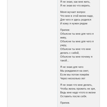
Я не знаю, как мне жить,
Я не знаю во что верить.
Меня мучает вопрос
Что мне в этой жизни надо,
Для чего я здесь родился
И кому я нужен рядом
Припев:
Объясни ты мне для чего я
живу,
Объясни ты мне для чего я
умру,
Объясни ты мне что мне
делать с сабой,
Объясни ты мне почему я
такой...
Я не знаю для чего
Мы рождаемся на свет,
Если мы потом помрём
Через несколько лет
Я не знаю что мне делать,
Чтобы жизнь прожить не зря,
Ведь мне надо чтото в жизни
Оставить после себя.
Припев.