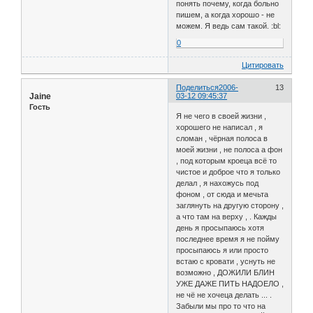
понять почему, когда больно
пишем, а когда хорошо - не
можем. Я ведь сам такой. :bl:
0
Цитировать
Поделиться
2006-
13
Jaine
03-12 09:45:37
Гость
Я не чего в своей жизни ,
хорошего не написал , я
сломан , чёрная полоса в
моей жизни , не полоса а фон
, под которым кроеца всё то
чистое и доброе что я только
делал , я нахожусь под
фоном , от сюда и мечьта
заглянуть на другую сторону ,
а что там на верху , . Кажды
день я просыпаюсь хотя
последнее время я не пойму
просыпаюсь я или просто
встаю с кровати , уснуть не
возможно , ДОЖИЛИ БЛИН
УЖЕ ДАЖЕ ПИТЬ НАДОЕЛО ,
не чё не хочеца делать ... .
Забыли мы про то что на