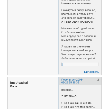
Нахожусь я как в плену.
Нахожусь в плену желанья,
всегда быть с тобой хочу.
Эта боль от расстованья...
Я ТЕБЯ ОДНУ ЛЮБЛЮ!!!
Мои мысли об одной лишь,
О тебе моя любовь.
Моё сердце всё в волненьи,
в моих венах кипит кровь.
Я прошу ты мне ответь
На один лишь мой вопрос.
Что ты чувствуешь ко мне?
Любишь ли меня в серьёз?
0
Цитировать
Поделиться
2005-
2
[msu*sadist]
05-28 15:36:35
Гость
песенка...
Я НЕ ЗНАЮ.
Я не знаю, как мне быть,
Я не знаю, что мне делать,