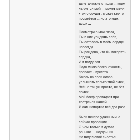
делетантские стишки ... коим
является мой ... может меня
кто-то осудит , может кто-то
посмеётся ... но это крик
души ...
Посмотри в мои глаза,
Ты в них увидишь себя,
Ты осталась в моём сердце
навсегда.
Ты рождена, что бы покорять
сердца,
И я поддался …
Подо мною бесконечность,
пропасть, пустота.
Боюсь на свои слова
услышать только твой смех,
Всё не так уж просто, не без
помех …
Мой блеф пропадает при
«встрече» нашей …
Я сам испортил всё два раза
…
Были вечера удачными, а
сейчас пропащие
О чем только я думал
раньше … неудачник …
Не видел своё счастье …