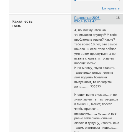
Цитировать
Поделиться
2006-
16
Какая_есть
03-14 15:41:47
Гость
А, по-моему, Женька
занимается ерундой! У тебя
проблемы в жизни? Какие?
тебе всего 16 лет, это самое
начало.. и если тебе сейчас
уже в лом проснуться, а не
встать с кровати, то зачем
вообще жить?
И по-моему, глупо ставить
такие вещи рядом: если в
лом поднять бокал на
выпускном, то на хер так
жить........ ??????
И еще- ты не сломан.... я не
знаю, зачем ты так говоришь
и пишешь, может, просто
чтобы привлечь
внимание......... но....... я все
равно тебя очень сильно
люблю и допущу, чтоб ты был
таким, о котором пишешь.....