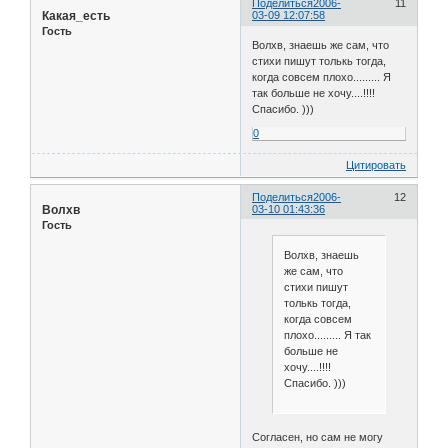
Поделиться
2006-
11
Какая_есть
03-09 12:07:58
Гость
Волхв, знаешь же сам, что
стихи пишут толькь тогда,
когда совсем плохо......... Я
так больше не хочу....!!!!
Спасибо. )))
0
Цитировать
Поделиться
2006-
12
Волхв
03-10 01:43:36
Гость
Волхв, знаешь
же сам, что
стихи пишут
толькь тогда,
когда совсем
плохо......... Я так
больше не
хочу....!!!!
Спасибо. )))
Согласен, но сам не могу