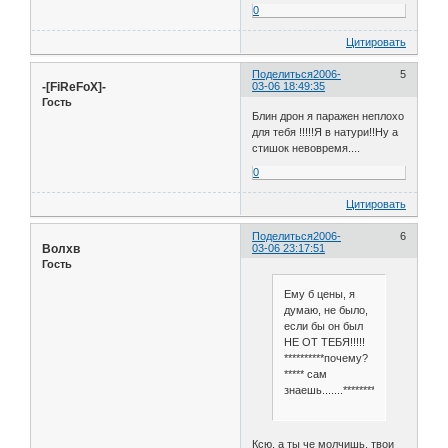
0
Цитировать
Поделиться
2006-
5
-[FiReFoX]-
03-06 18:49:35
Гость
Блин дрон я паражен неплохо
для тебя !!!!!Я в натури!!Ну а
стишок невовремя....
0
Цитировать
Поделиться
2006-
6
Волхв
03-06 23:17:51
Гость
Ему б цены, я
думаю, не было,
если бы он был
НЕ ОТ ТЕБЯ!!!!!
**********почему?
***** сам
знаешь.......*****************
Ксю, а ты че молчишь, твои