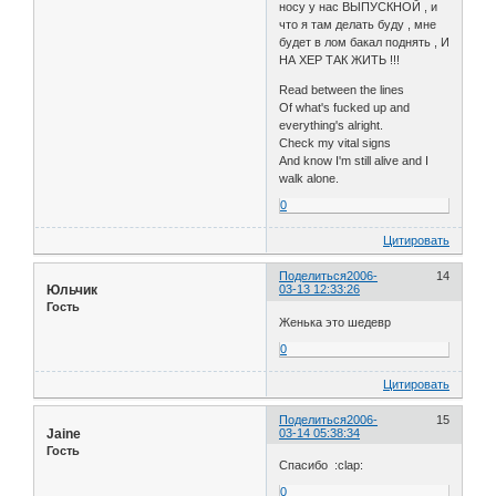
носу у нас ВЫПУСКНОЙ , и
что я там делать буду , мне
будет в лом бакал поднять , И
НА ХЕР ТАК ЖИТЬ !!!
Read between the lines
Of what's fucked up and
everything's alright.
Check my vital signs
And know I'm still alive and I
walk alone.
0
Цитировать
Поделиться
2006-
14
Юльчик
03-13 12:33:26
Гость
Женька это шедевр
0
Цитировать
Поделиться
2006-
15
Jaine
03-14 05:38:34
Гость
Спасибо :clap:
0