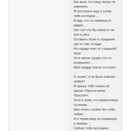
Как жаль что нашу жизнь не
изменить …
Я постоянно ищу в толпе
тебя взглядом …
И жду, что ты окажешься
рядом …
Нет сил что бы плюнуть на
всё и уйти
Оставить боли и страдания
где-то там, позади
Но сердце ноет от страшной
боли
Но в жизни трудно что-то
возвратить …
Моё сердце плачет и стонет
…
А, может, и не было совсем
любви?
Я прошу тебя только об
одном «Прости меня,
Прости!!»,
Хотя я знаю, что промолчишь
ты вновь…
Мне очень сложно без тебя,
пойми …
И я теряю веру во взаимную
в любовь …
Сейчас тебе всё равно,