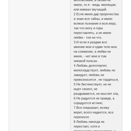
ангельскими, а любви не
имею, то я - медь звенящая,
или кимвал звучащий.
2 Если имею дар пророчества
и знаю все тайны, и имею
всякое познание и всю веру,
так-что могу и горы
переставлять, а не имею
любви - тоя ни что.
3 И если я раздам все
имение мое и одам тело мое
на сожжение, а любви не
имею, - нет мне в том
никакой пользы.
4 Любовь долготерпит,
милосердствует, любовь не
завидует, любовь не
превозносится , не гордиться,
5 Не бесчинствует, не не
ищет своего, не
раздражается, не мыслит зла,
6 Не радуется не правде, а
сорадуется истине;
7 Все покрывает, всему
верит, всего надеется, все
переносит.
8 Любовь никогда не
перестает, хотя и