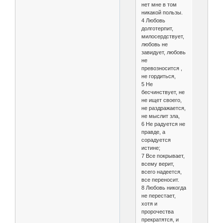
нет мне в том
никакой пользы.
4 Любовь
долготерпит,
милосердствует,
любовь не
завидует, любовь
не
превозносится ,
не гордиться,
5 Не
бесчинствует, не
не ищет своего,
не раздражается,
не мыслит зла,
6 Не радуется не
правде, а
сорадуется
истине;
7 Все покрывает,
всему верит,
всего надеется,
все переносит.
8 Любовь никогда
не перестает,
хотя и
пророчества
прекратятся, и