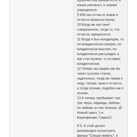
пророчества прекратятся, и
языки умолкнут, и знания
упразднятся.
9 Ибо мы отчасти знаем и
отчасти пророчествуем;
10 Когда же настанет
совершенное, тогда то, что
отчасти, прекратится.
11 Когда я был младенцем, то
по-младенчески говорил, по-
младенчески мыслил, по-
младенчески рассуждал; а
как стал мужем, то оставил
младенческое.
12 Теперь мы видим как бы
через тусклое стекло,
гадательно, тогда же лицем к
лицу; теперь заню я отчасти,
а тогда познаю, подобно как я
познан.
13 А теперь пребывают сии
три: вера, надежда, любовь;
но любовь из них больше. @
Новый завет, 1-е
Коринфянам; Глава13
P.S. К этой цитате
рекомендую посмотреть
фильм "Спеши любить", я