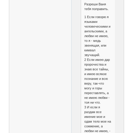
Разреши Ваня
тебя поправить.
1 Если говорю я
языками
человеческими и
ангельскими, а
любви не имею,
то я - медь
звенящая, или
кимвал
звучащий.
2 Если имею дар
пророчества и
знаю все тайны,
и имею всякое
познание и всю
веру, так-что
могу и горы
переставлять, а
не имею любви -
тоя ни что.
3 И если я
раздам все
имение мое и
одам тело мое на
сожжение, а
любви не имею, -