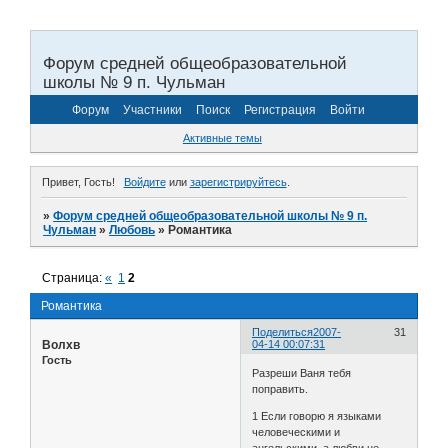
Форум средней общеобразовательной
школы № 9 п. Чульман
Форум
Участники
Поиск
Регистрация
Войти
Активные темы
Привет, Гость!
Войдите
или
зарегистрируйтесь
.
»
Форум средней общеобразовательной школы № 9 п.
Чульман
»
Любовь
»
Романтика
Страница:
«
1
2
Романтика
Поделиться
2007-
31
Волхв
04-14 00:07:31
Гость
Разреши Ваня тебя
поправить.
1 Если говорю я языками
человеческими и