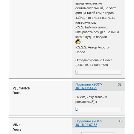
вроде человек не
сентиментальный, но этот
фильм такой ком в горло
забил, что слезы на глаза
навернулись.
P.S.S. Библию можно
цитировать без @ еще ни на
кого в суд не подали
P.S.S.S. Автор Апостол
Павел.
Отредактировано Волхв
(2007-04-14 00:13:59)
0
Поделиться
2007-
32
V@mPIRe
10-16 17:33:29
Гость
Эхххх, хочу любви и
романтики8)))
0
Поделиться
2007-
33
ViNt
10-18 04:07:58
Гость