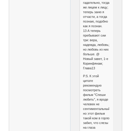
гадательно, тогда
же лицем к лицу;
теперь заню я
отчасти, а тогда
познаю, подобно
как я познан.
13 А теперь
пребывают сии
три: вера,
надежда, любовь;
но любовь из них
больше. @
Новый завет, 1-е
Коринфянам;
Глава13
P.S. К этой
цитате
рекомендую
посмотреть
фильм "Спеши
любить", я вроде
человек не
сентиментальный,
но этот фильм
такой ком в горло
забил, что слезы
на глаза