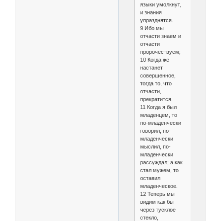
языки умолкнут,
и знания
упразднятся.
9 Ибо мы
отчасти знаем и
отчасти
пророчествуем;
10 Когда же
настанет
совершенное,
тогда то, что
отчасти,
прекратится.
11 Когда я был
младенцем, то
по-младенчески
говорил, по-
младенчески
мыслил, по-
младенчески
рассуждал; а как
стал мужем, то
оставил
младенческое.
12 Теперь мы
видим как бы
через тусклое
стекло,