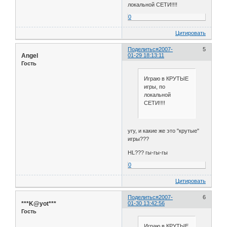
локальной СЕТИ!!!!
0
Цитировать
Поделиться
2007-
5
Angel
01-29 18:13:11
Гость
Играю в КРУТЫЕ
игры, по
локальной
СЕТИ!!!!
угу, и какие же это "крутые"
игры???
HL??? гы-гы-гы
0
Цитировать
Поделиться
2007-
6
***K@yot***
01-30 13:42:56
Гость
Играю в КРУТЫЕ