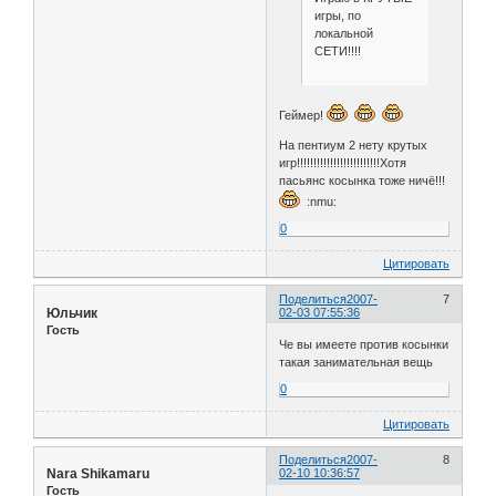
игры, по
локальной
СЕТИ!!!!
Геймер!
На пентиум 2 нету крутых
игр!!!!!!!!!!!!!!!!!!!!!!!!!Хотя
пасьянс косынка тоже ничё!!!
:nmu:
0
Цитировать
Поделиться
2007-
7
Юльчик
02-03 07:55:36
Гость
Че вы имеете против косынки
такая занимательная вещь
0
Цитировать
Поделиться
2007-
8
Nara Shikamaru
02-10 10:36:57
Гость