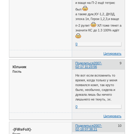
и ваще на П-2 ещё тетрис
был
а также дум,КУ-1,2, ДН3Д,
эпоха 1я, Герои 1,2,3,и ваще
п-2 рулит
ХЛ тоже тянет а
значити КС до 1.3 100% идёт
0
Цитировать
Поделиться
2007-
9
Юльчик
02-17 11:23:56
Гость
Не вот если вспомнить то
время, когда только у меня
появился комп, так круто
было, необычно, сидела и
думала лишь бы ничего
лишьнего не ткнуть, эх.
0
Цитировать
Поделиться
2007-
10
-[FiReFoX]-
02-18 07:38:21
Гость