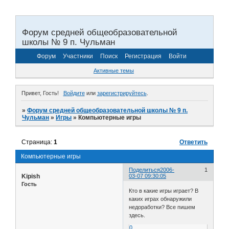
Форум средней общеобразовательной
школы № 9 п. Чульман
Форум
Участники
Поиск
Регистрация
Войти
Активные темы
Привет, Гость!
Войдите
или
зарегистрируйтесь
.
»
Форум средней общеобразовательной школы № 9 п.
Чульман
»
Игры
»
Компьютерные игры
Страница:
1
Ответить
Компьютерные игры
Поделиться
2006-
1
Kipish
03-07 09:30:05
Гость
Кто в какие игры играет? В
каких играх обнаружили
недоработки? Все пишем
здесь.
0