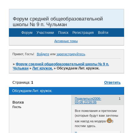
Форум средней общеобразовательной
школы № 9 п. Чульман
Форум
Участники
Поиск
Регистрация
Войти
Активные темы
Привет, Гость!
Войдите
или
зарегистрируйтесь
.
»
Форум средней общеобразовательной школы № 9 п.
Чульман
»
Лит кружок.
»
Обсуждаем Лит. кружок.
Страница:
1
Ответить
Обсуждаем Лит. кружок.
Поделиться
2006-
1
Волхв
03-06 23:56:06
Гость
Все пожелания и претензии
(которые будут вам зачтены
как наезд на модера
)
постим здесь.