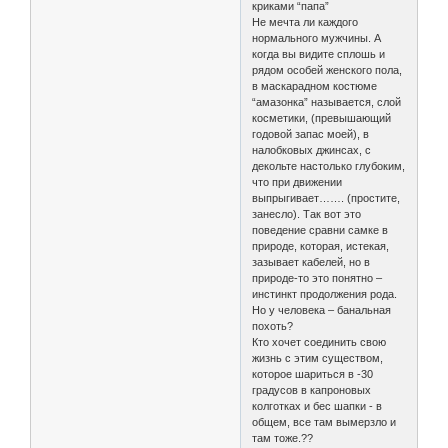
криками “папа”
Не мечта ли каждого
нормального мужчины. А
когда вы видите сплошь и
рядом особей женского пола,
в маскарадном костюме
“амазонка” называется, слой
косметики, (превышающий
годовой запас моей), в
налобковых джинсах, с
декольте настолько глубоким,
что при движении
выпрыгивает……. (простите,
занесло). Так вот это
поведение сравни самке в
природе, которая, истекая,
зазывает кабелей, но в
природе-то это понятно –
инстинкт продолжения рода.
Но у человека – банальная
похоть?
Кто хочет соединить свою
жизнь с этим существом,
которое шариться в -30
градусов в капроновых
колготках и бес шапки - в
общем, все там вымерзло и
там тоже.??