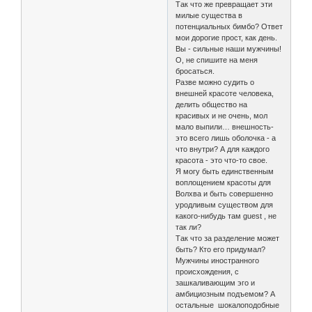
Так что же превращает эти
милые существа в
потенциальных бимбо? Ответ
мои дорогие прост, как день.
Вы - сильные наши мужчины!
О, не спишите на меня
бросаться.
Разве можно судить о
внешней красоте человека,
делить общество на
красивых и не очень, мол
мало выпили… внешность-
это всего лишь оболочка - а
что внутри? А для каждого
красота - это что-то свое.
Я могу быть единственным
воплощением красоты для
Волхва и быть совершенно
уродливым существом для
какого-нибудь там guest , не
так ли?
Так что за разделение может
быть? Кто его придумал?
Мужчины иностранного
происхождения, с
зашкаливающим эго и
амбициозным подъемом? А
остальные шокалоподобные