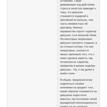
установки. Такая
деформация под действием
стресса зачастую приводит к
тому, что девушка
становится вздорной и
противной не меньше, чем
часть ненавистных ей
красавиц. Именно
неравенство портит характер
девушки, а не внешний облик.
На некоторых некрасивых
девушек смотреть страшно, и
не столько потому, что они
некрасивые, сколько от
явных признаков того, что с
ними сделала зависть, как
испортила их характер,
превратив в жалкое подобие
девушки... Ну, и так далее в
моём стиле...
В общем, предлагаю всем
поделиться своими
мнениями на предмет того,
каким образом отражается на
девушках недостаток
красоты, как осознание своей
врождённой неполноценности
влияет на их характер