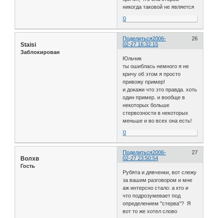
никогда таковой не является
0
Поделиться
2006-
26
Staisi
02-27 16:32:15
Заблокирован
Юльчик
ты ошиблась немного я не
кричу об этом я просто
привожу пример!
и докажи что это правда. хоть
один пример. и вообще в
некоторых больше
стервозности в некоторых
меньше и во всех она есть!
0
Поделиться
2006-
27
Волхв
02-27 23:50:54
Гость
Рубята и дявченки, вот слежу
за вашим разговором и мне
аж интерсно стало: а кто и
что подрозумевает под
определением "стерва"? Я
вот то же хотел слово