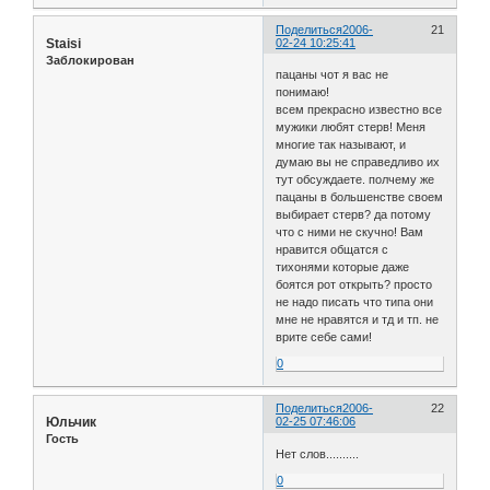
Поделиться
2006-
21
Staisi
02-24 10:25:41
Заблокирован
пацаны чот я вас не
понимаю!
всем прекрасно известно все
мужики любят стерв! Меня
многие так называют, и
думаю вы не справедливо их
тут обсуждаете. полчему же
пацаны в большенстве своем
выбирает стерв? да потому
что с ними не скучно! Вам
нравится общатся с
тихонями которые даже
боятся рот открыть? просто
не надо писать что типа они
мне не нравятся и тд и тп. не
врите себе сами!
0
Поделиться
2006-
22
Юльчик
02-25 07:46:06
Гость
Нет слов..........
0