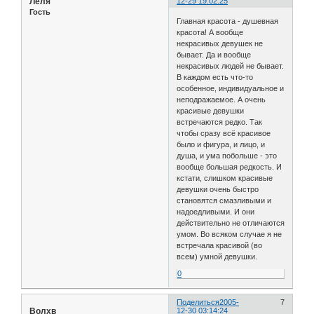
Лёля
12-29 19:02:25
Гость
Главная красота - душевная
красота! А вообще
некрасивых девушек не
бывает. Да и вообще
некрасивых людей не бывает.
В каждом есть что-то
особенное, индивидуальное и
неподражаемое. А очень
красивые девушки
встречаются редко. Так
чтобы сразу всё красивое
было и фигура, и лицо, и
душа, и ума побольше - это
вообще большая редкость. И
кстати, слишком красивые
девушки очень быстро
становятся смазливыми и
надоедливыми. И они
действительно не отличаются
умом. Во всяком случае я не
встречала красивой (во
всем) умной девушки.
0
Поделиться
2005-
7
Волхв
12-30 03:14:24