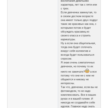
воспитания девичьево
характера, лет так с пяти или
с трех.
Если девченка замкнутая, то
в своем дестком возрасте
она имеет только двух подруг
таких же красивых как она, с
которыми потом и будет
обсуждать красавиц из
своего класса и строить
карикатуры.
Ну а если она общитильная,
тогда она будет сплочать
вокруг себя коллектив и
всегда будет пользоваться
спросом.
Я знаю очень симпатичных
девченок, но почему то их
никто не замичате?
а все
потому что они ни с кем не
общаются и никому не
интересны.
Так что, девченки, если вы не
фотомодели, то не надо
комплексовать. Все в ваших
руках и в вашей голове. И
никогда не создавайте себе
идолов. Главное надо знать