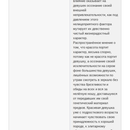
влияние оказывает на
девушек осознание своей
внешней
непривлекательности, как под
давлением этого
нелицеприятного фактора
мутирует их девственно
чистый жизнерадостный
характер.
Распространённое мнение о
том, что красота портит
характер, весьма спорно,
потому как не красота портит
девушку, а осознание своей
исключительности на сером
фоне большинства девушек,
лишённых возможности по
утрам смотреть в зеркало без
чувства брезгливости и
обиды на всех и вся за
нелёгкую ношу, доставшуюся
от передавших им свой
генетический материал
предков. Красивая девушка
уже с подросткового возраста
начинает чувствовать свою
принадлежность к хорошей
породе, к элитарному