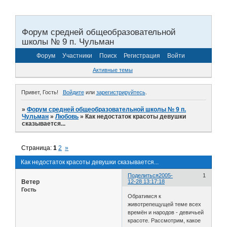
Форум средней общеобразовательной
школы № 9 п. Чульман
Форум
Участники
Поиск
Регистрация
Войти
Активные темы
Привет, Гость!
Войдите
или
зарегистрируйтесь
.
»
Форум средней общеобразовательной школы № 9 п.
Чульман
»
Любовь
»
Как недостаток красоты девушки
сказывается...
Страница:
1
2
»
Как недостаток красоты девушки сказывается...
Поделиться
2005-
1
Ветер
12-28 13:17:18
Гость
Обратимся к
животрепещущей теме всех
времён и народов - девичьей
красоте. Рассмотрим, какое