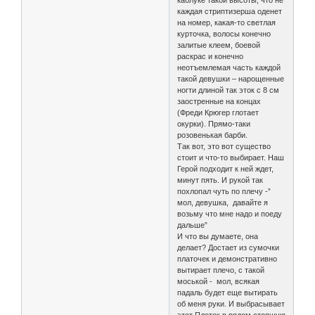
каблуке такой высоты, что не
каждая стриптизерша оденет
на номер, какая-то светлая
курточка, волосы конечно
залитые клеем, боевой
раскрас и конечно
неотъемлемая часть каждой
такой девушки – нарощенные
ногти длиной так эток с 8 см
заостренные на концах
(Фреди Крюгер глотает
окурки). Прямо-таки
розовенькая барби.
Так вот, это вот существо
стоит и что-то выбирает. Наш
Герой подходит к ней ждет,
минут пять. И рукой так
похлопал чуть по плечу -”
мол, девушка, давайте я
возьму что мне надо и поеду
дальше”
И что вы думаете, она
делает? Достает из сумочки
платочек и демонстративно
вытирает плечо, с такой
моськой - мол, всякая
падаль будет еще вытирать
об меня руки. И выбрасывает