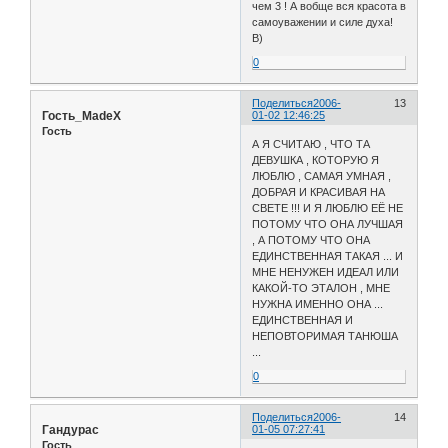
чем 3 ! А вобще вся красота в
самоуважении и силе духа!
B)
0
Поделиться
2006-
13
Гость_MadeX
01-02 12:46:25
Гость
А Я СЧИТАЮ , ЧТО ТА
ДЕВУШКА , КОТОРУЮ Я
ЛЮБЛЮ , САМАЯ УМНАЯ ,
ДОБРАЯ И КРАСИВАЯ НА
СВЕТЕ !!! И Я ЛЮБЛЮ ЕЁ НЕ
ПОТОМУ ЧТО ОНА ЛУЧШАЯ
, А ПОТОМУ ЧТО ОНА
ЕДИНСТВЕННАЯ ТАКАЯ ... И
МНЕ НЕНУЖЕН ИДЕАЛ ИЛИ
КАКОЙ-ТО ЭТАЛОН , МНЕ
НУЖНА ИМЕННО ОНА ...
ЕДИНСТВЕННАЯ И
НЕПОВТОРИМАЯ ТАНЮША
...
0
Поделиться
2006-
14
Гандурас
01-05 07:27:41
Гость