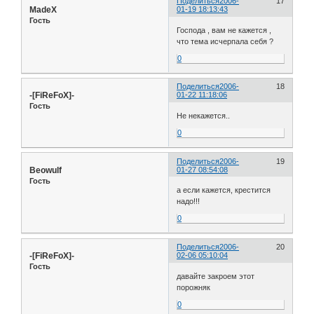
Поделиться
2006-
17
MadeX
01-19 18:13:43
Гость
Господа , вам не кажется ,
что тема исчерпала себя ?
0
Поделиться
2006-
18
-[FiReFoX]-
01-22 11:18:06
Гость
Не некажется..
0
Поделиться
2006-
19
Beowulf
01-27 08:54:08
Гость
а если кажется, крестится
надо!!!
0
Поделиться
2006-
20
-[FiReFoX]-
02-06 05:10:04
Гость
давайте закроем этот
порожняк
0