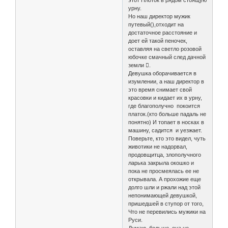
этот Плоток в рядом стоящую
урну.
Но наш директор мужик
путевый(),отходит на
достаточное расстояние и
доет ей такой пеночек,
оставляя на светло розовой
юбочке смачный след дачной
земли .
Девушка оборачивается в
изумлении, а наш директор в
это время снимает свой
красовки и кидает их в урну,
где благополучно покоится
платок.(кто больше падаль не
понятно) И топает в носках в
машину, садится и уезжает.
Поверьте, кто это видел, чуть
животики не надорвал,
продовщитца, злополучного
ларька закрыла окошко и
пока не просмеялась ее не
открывала. А прохожие еще
долго шли и ржали над этой
непонимающей девушкой,
пришедшей в ступор от того,
Что не перевились мужики на
Руси.