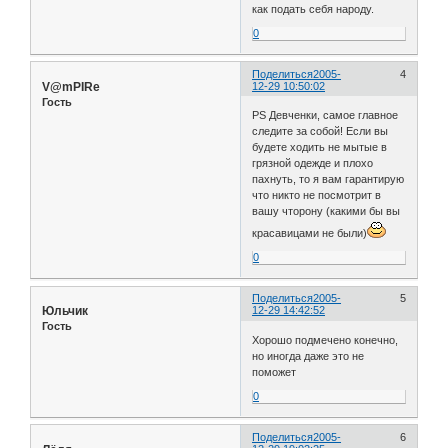
как подать себя народу.
0
Поделиться
2005-
4
V@mPIRe
12-29 10:50:02
Гость
PS Девченки, самое главное
следите за собой! Если вы
будете ходить не мытые в
грязной одежде и плохо
пахнуть, то я вам гарантирую
что никто не посмотрит в
вашу чторону (какими бы вы
красавицами не были)
0
Поделиться
2005-
5
Юльчик
12-29 14:42:52
Гость
Хорошо подмечено конечно,
но иногда даже это не
поможет
0
Поделиться
2005-
6