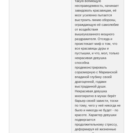
такую вопиющую
несправедливость, начинает
завидовать красавицам, её
мозг усиленно пытается
выстроить линию обороны,
ограждающую её самолюбие
от воздействия
вышеуказанного мощного
раздражителя. Отсюда и
проистекает миф о том, что
все красавицы дуры и
пустышки, и что, мол, только
некрасивая девушка
способна
продемонстрировать
соразмерную с Марианской
впадиной глубину своей
драгоценной, годами
выстраданной души.
Некрасивая девушка
многократно в муках берёт
барьер своей зависти, тоски
по тому, чего у неё никогда не
было и никогда не будет - по
красоте. Характер девушки
подвергается
продолжительному стрессу,
деформируя её жизненные