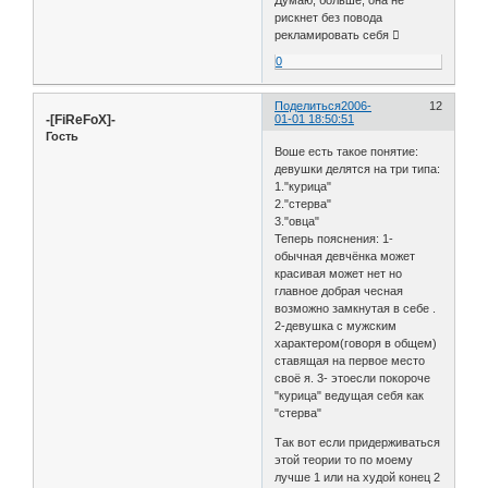
Думаю, больше, она не
рискнет без повода
рекламировать себя 
0
Поделиться
2006-
12
-[FiReFoX]-
01-01 18:50:51
Гость
Воше есть такое понятие:
девушки делятся на три типа:
1."курица"
2."стерва"
3."овца"
Теперь пояснения: 1-
обычная девчёнка может
красивая может нет но
главное добрая чесная
возможно замкнутая в себе .
2-девушка с мужским
характером(говоря в общем)
ставящая на первое место
своё я. 3- этоесли покороче
"курица" ведущая себя как
"стерва"
Так вот если придерживаться
этой теории то по моему
лучше 1 или на худой конец 2