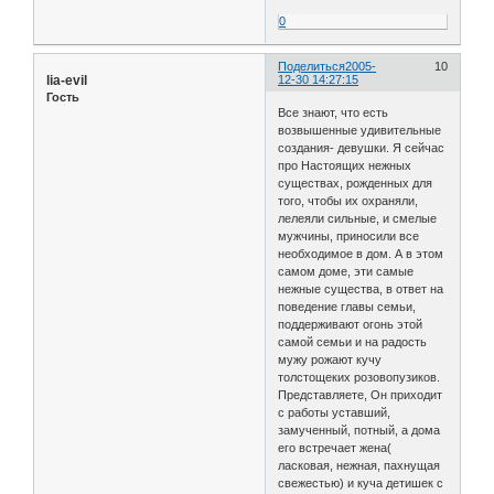
0
Поделиться
2005-
10
lia-evil
12-30 14:27:15
Гость
Все знают, что есть
возвышенные удивительные
создания- девушки. Я сейчас
про Настоящих нежных
существах, рожденных для
того, чтобы их охраняли,
лелеяли сильные, и смелые
мужчины, приносили все
необходимое в дом. А в этом
самом доме, эти самые
нежные существа, в ответ на
поведение главы семьи,
поддерживают огонь этой
самой семьи и на радость
мужу рожают кучу
толстощеких розовопузиков.
Представляете, Он приходит
с работы уставший,
замученный, потный, а дома
его встречает жена(
ласковая, нежная, пахнущая
свежестью) и куча детишек с