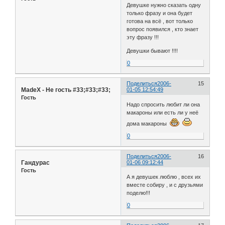
Девушке нужно сказать одну
только фразу и она будет
готова на всё , вот только
вопрос появился , кто знает
эту фразу !!!
Девушки бывают !!!!
0
Поделиться
2006-
15
MadeX - Не гость #33;#33;#33;
01-05 12:54:49
Гость
Надо спросить любит ли она
макароны или есть ли у неё
дома макароны
0
Поделиться
2006-
16
Гандурас
01-06 09:12:44
Гость
А я девушек люблю , всех их
вместе собиру , и с друзьями
поделю!!!
0