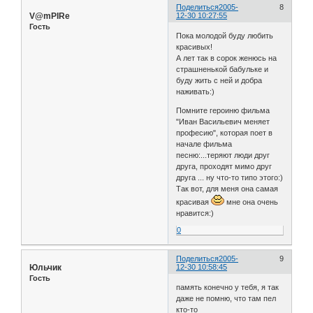
Поделиться
2005-
8
V@mPIRe
12-30 10:27:55
Гость
Пока молодой буду любить
красивых!
А лет так в сорок женюсь на
страшненькой бабульке и
буду жить с ней и добра
наживать:)
Помните героиню фильма
"Иван Васильевич меняет
професию", которая поет в
начале фильма
песню:...теряют люди друг
друга, проходят мимо друг
друга ... ну что-то типо этого:)
Так вот, для меня она самая
красивая
мне она очень
нравится:)
0
Поделиться
2005-
9
Юльчик
12-30 10:58:45
Гость
память конечно у тебя, я так
даже не помню, что там пел
кто-то