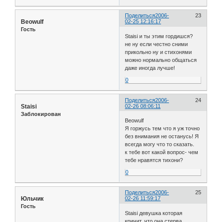
Поделиться
2006-
23
Beowulf
02-25 12:16:17
Гость
Staisi и ты этим гордишся?
не ну если честно сними
прикольно ну и стихонями
можно нормально общаться
даже иногда лучше!
0
Поделиться
2006-
24
Staisi
02-26 08:06:11
Заблокирован
Beowulf
Я горжусь тем что я уж точно
без внимания не останусь! Я
всегда могу что то сказать.
к тебе вот какой вопрос- чем
тебе нравятся тихони?
0
Поделиться
2006-
25
Юльчик
02-26 11:59:17
Гость
Staisi девушка которая
кричит, что она стерва