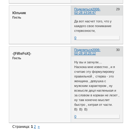
Поделиться
2006-
29
Юльчик
02-28 13:04:47
Гость
Да вот насчет того, что у
каждого свое понимание
стервозности,
0
Поделиться
2006-
30
-[FiReFoX]-
02-28 18:25:12
Гость
Ну вы и загнули....
Наскока мне известно , и я
считаю эту формулировку
правильной , стерва - это
женщина , девушка с
мужским характером , ну
всмысле децл нагленькая и
за словом в корман не лезет ,
ну там конечно мыслит
быстро , хитрая от части.
B) B) B)
0
Страница:
1
2
»