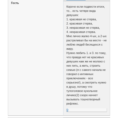
Гость
Короче если подвести итоги,
то... есть четвре вида
девушек:
1. красивая не стерва,
2. красивая стерва,
3. некрасивая не стерва,
4. некрасивая стерва.
Мне лично жалко 4-ых, а 2-ых
растреливал бы на месте - не
люблю людей бесящихся с
жиру.
Нужно любить 1. и 3. по тому,
что правда нет не красивых
девушек нам же не молоко с
них пить, а жить, строить
семью (я с самого начала не
говорил о интимных
приключениях - все
серьезно!), а смотреть нужно
в душу, потому что
тупоголовое кукольное
личико(2) скоро начнет
вызывать тошнотворный
рефлекс.
0