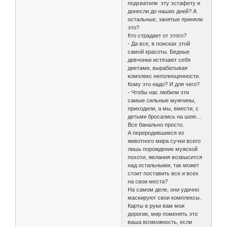
подхватили эту эстафету и
донесли до наших дней? А
остальные, занятые приняли
это?
Кто страдает от этого?
- Да все, в поисках этой
самой красоты. Бедные
девчонки истязают себя
диетами, вырабатывая
комплекс неполноценности.
Кому это надо? И для чего?
- Чтобы нас любили эти
самые сильные мужчины,
приходили, а мы, вмести, с
детьми бросались на шею…
Все банально просто.
А переродившиеся из
животного мира сучки всего
лишь порождение мужской
похоти, желания возвысится
над остальными, так может
стоит поставить все и всех
на свои места?
На самом деле, они удачно
маскируют свои комплексы.
Карты в руки вам мои
дорогие, мир поменять это
ваша возможность, если