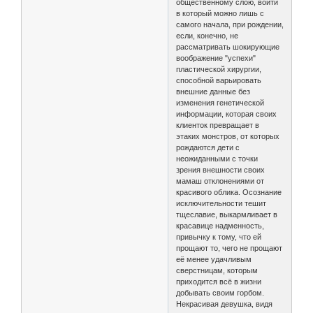
общественному слою, войти
в который можно лишь с
самого начала, при рождении,
если, конечно, не
рассматривать шокирующие
воображение "успехи"
пластической хирургии,
способной варьировать
внешние данные без
изменения генетической
информации, которая своих
клиенток превращает в
этаких монстров, от которых
рождаются дети с
неожиданными с точки
зрения внешности своих
мамаш отклонениями от
красивого облика. Осознание
исключительности тешит
тщеславие, выкармливает в
красавице надменность,
привычку к тому, что ей
прощают то, чего не прощают
её менее удачливым
сверстницам, которым
приходится всё в жизни
добывать своим горбом.
Некрасивая девушка, видя