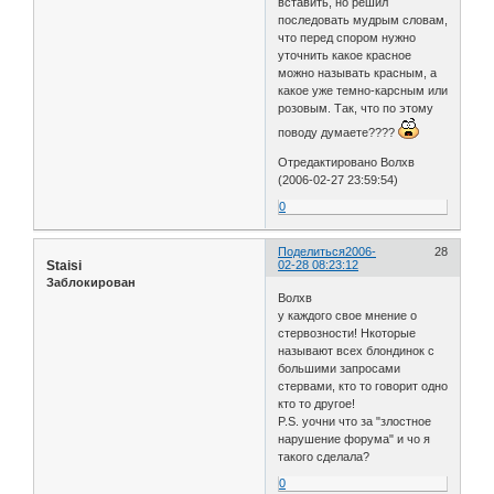
вставить, но решил
последовать мудрым словам,
что перед спором нужно
уточнить какое красное
можно называть красным, а
какое уже темно-карсным или
розовым. Так, что по этому
поводу думаете????
Отредактировано Волхв
(2006-02-27 23:59:54)
0
Поделиться
2006-
28
Staisi
02-28 08:23:12
Заблокирован
Волхв
у каждого свое мнение о
стервозности! Нкоторые
называют всех блондинок с
большими запросами
стервами, кто то говорит одно
кто то другое!
P.S. уочни что за "злостное
нарушение форума" и чо я
такого сделала?
0