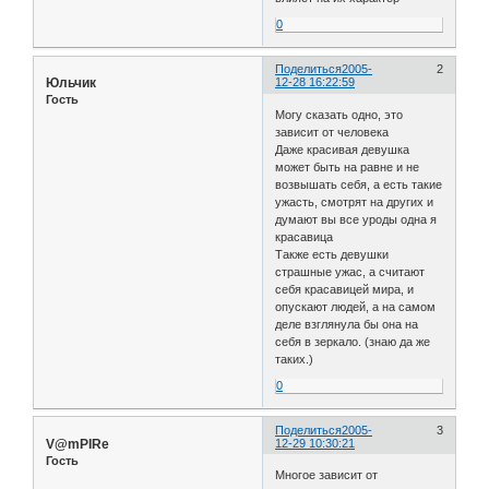
0
Поделиться
2005-
2
Юльчик
12-28 16:22:59
Гость
Могу сказать одно, это
зависит от человека
Даже красивая девушка
может быть на равне и не
возвышать себя, а есть такие
ужасть, смотрят на других и
думают вы все уроды одна я
красавица
Также есть девушки
страшные ужас, а считают
себя красавицей мира, и
опускают людей, а на самом
деле взглянула бы она на
себя в зеркало. (знаю да же
таких.)
0
Поделиться
2005-
3
V@mPIRe
12-29 10:30:21
Гость
Многое зависит от