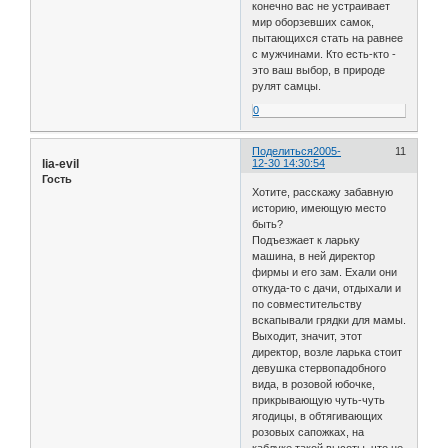
конечно вас не устраивает
мир оборзевших самок,
пытающихся стать на равнее
с мужчинами. Кто есть-кто -
это ваш выбор, в природе
рулят самцы.
0
Поделиться
2005-
11
lia-evil
12-30 14:30:54
Гость
Хотите, расскажу забавную
историю, имеющую место
быть?
Подъезжает к ларьку
машина, в ней директор
фирмы и его зам. Ехали они
откуда-то с дачи, отдыхали и
по совместительству
вскапывали грядки для мамы.
Выходит, значит, этот
директор, возле ларька стоит
девушка стервопадобного
вида, в розовой юбочке,
прикрывающую чуть-чуть
ягодицы, в обтягивающих
розовых сапожках, на