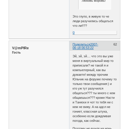
Любовь моровь!
Это глупо, в живую то че
люди разучились общаться
что ли!!??
0
Поделиться
2007-
62
V@mPIRe
06-18 06:53:22
Гость
Эй, эй, эй.... что это вы уже
меня в виртуальный мир то
приписали? не такой я и
компьютерный, как вы
думаете! между прочим
Юльчик на форуме почему то
только твои сообщения:) и
кто уж тут разучился
общаться??? ты много с кем
общаешься??? кроме Насти
и Танюхи я чот то тебя ни с
кем не вижу. А на адсл не
гониет, классная штука,
особенно если дождливая
погода, как сейчас.
Поэтому не ешьте на ночь