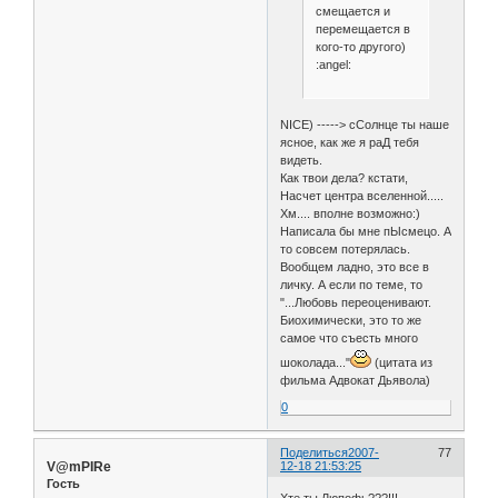
смещается и
перемещается в
кого-то другого)
:angel:
NICE) -----> сСолнце ты наше
ясное, как же я раД тебя
видеть.
Как твои дела? кстати,
Насчет центра вселенной.....
Хм.... вполне возможно:)
Написала бы мне пЫсмецо. А
то совсем потерялась.
Вообщем ладно, это все в
личку. А если по теме, то
"...Любовь переоценивают.
Биохимически, это то же
самое что съесть много
шоколада..."
(цитата из
фильма Адвокат Дьявола)
0
Поделиться
2007-
77
V@mPIRe
12-18 21:53:25
Гость