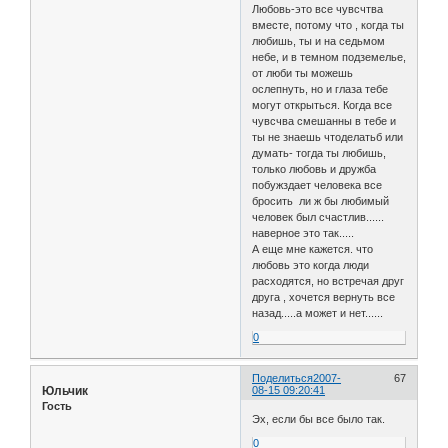
Любовь-это все чувсчтва
вместе, потому что , когда ты
любишь, ты и на седьмом
небе, и в темном подземелье,
от люби ты можешь
ослепнуть, но и глаза тебе
могут открыться. Когда все
чувсчва смешанны в тебе и
ты не знаешь чтоделатьб или
думать- тогда ты любишь,
только любовь и дружба
побужздает человека все
бросить ли ж бы любимый
человек был счастлив......
наверное это так.....
А еще мне кажется. что
любовь это когда люди
расходятся, но встречая друг
друга , хочется вернуть все
назад.....а может и нет......
0
Поделиться
2007-
67
Юльчик
08-15 09:20:41
Гость
Эх, если бы все было так.
0