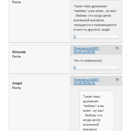
Гость
Такая тема душевная-
*любовь* а вы млин...ну вас!
Любовь-это когда центр
вселенной внезапно
смещается и перемещается
в кого-то другого) :angel:
0
Поделиться
2007-
75
Юльчик
10-04 11:09:30
Гость
Что-то новенькое))
0
Поделиться
2007-
76
Angel
10-08 09:56:15
Гость
Такая тема
душевная-
*любовь* а вы
млин...ну вас!
Любовь-это
когда центр
вселенной
внезапно