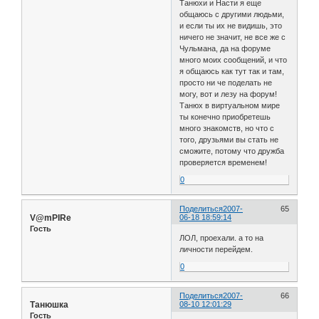
Танюхи и Насти я еще
общаюсь с другими людьми,
и если ты их не видишь, это
ничего не значит, не все же с
Чульмана, да на форуме
много моих сообщений, и что
я общаюсь как тут так и там,
просто ни че поделать не
могу, вот и лезу на форум!
Танюх в виртуальном мире
ты конечно приобретешь
много знакомств, но что с
того, друзьями вы стать не
сможите, потому что дружба
проверяется временем!
0
Поделиться
2007-
65
V@mPIRe
06-18 18:59:14
Гость
ЛОЛ, проехали. а то на
личности перейдем.
0
Поделиться
2007-
66
Танюшка
08-10 12:01:29
Гость