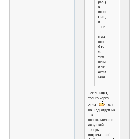
раскрыли,
а
вообще
Паш,
в
твои
то
года
пора
б то
ж
уже
поискать,
а не
дома
сидеть!
Так он ищет,
только через
ADSL!
) Вон,
наш одногрупник
так
познокомился с
девушкой,
теперь
встречаются!