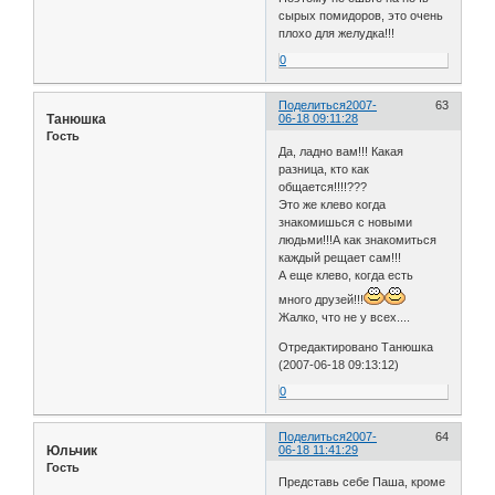
сырых помидоров, это очень
плохо для желудка!!!
0
Поделиться
2007-
63
Танюшка
06-18 09:11:28
Гость
Да, ладно вам!!! Какая
разница, кто как
общается!!!!???
Это же клево когда
знакомишься с новыми
людьми!!!А как знакомиться
каждый рещает сам!!!
А еще клево, когда есть
много друзей!!!
Жалко, что не у всех....
Отредактировано Танюшка
(2007-06-18 09:13:12)
0
Поделиться
2007-
64
Юльчик
06-18 11:41:29
Гость
Представь себе Паша, кроме