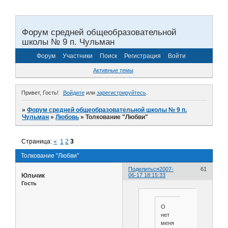
Форум средней общеобразовательной
школы № 9 п. Чульман
Форум
Участники
Поиск
Регистрация
Войти
Активные темы
Привет, Гость!
Войдите
или
зарегистрируйтесь
.
»
Форум средней общеобразовательной школы № 9 п.
Чульман
»
Любовь
»
Толкование "Любви"
Страница:
«
1
2
3
Толкование "Любви"
Поделиться
2007-
61
Юльчик
06-17 18:15:33
Гость
О
нет
меня