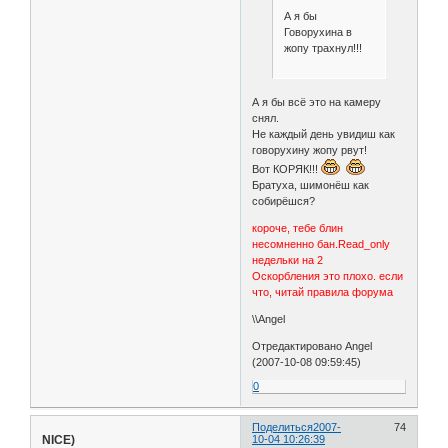
А я бы
Говорухина в
жопу трахнул!!!
А я бы всё это на камеру
снял.
Не каждый день увидиш как
говорухину жопу рвут!
Вот КОРЯК!!!
Братуха, шимонёш как
собирёшся?
короче, тебе блин
несомненно бан.Read_only
недельки на 2
Оскорбления это плохо. если
что, читай правила форума
\\Angel
Отредактировано Angel
(2007-10-08 09:59:45)
0
Поделиться
2007-
74
NICE)
10-04 10:26:39