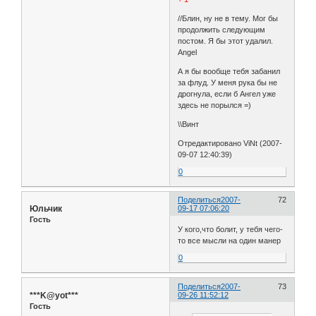
//Блин, ну не в тему. Мог бы
продолжить следующим
постом. Я бы этот удалил.
Angel
А я бы вообще тебя забанил
за флуд. У меня рука бы не
дрогнула, если б Ангел уже
здесь не порылся =)
\\Винт
Отредактировано ViNt (2007-
09-07 12:40:39)
0
Поделиться
2007-
72
Юльчик
09-17 07:06:20
Гость
У кого,что болит, у тебя чего-
то все мысли на один манер
0
Поделиться
2007-
73
***K@yot***
09-26 11:52:12
Гость