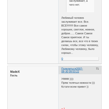
заслуживает, а
чего нет.
Любимый человек
заслуживает все. Все.
ВСЕ!!!!!!!!! Все самое
хорошее, светлое, нежное,
доброе...... Самое Самое
Самое приятное. И ты
делаешь все, все что в твоих
силах, чтобы этому человеку,
Любимому человеку, было
хорошо...
0
Поделиться
2007-
71
MadeX
08-30 09:53:22
Гость
УФФФ ))))
Прям телячьи нежности )))
Кстати всем привет ))
+ 1