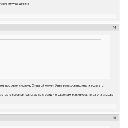
трупов некуда девать
44
ает под этим словом. Стервой может быть только женщина, а если это
лыстом в кожаных сапогах до ягодиц и с ужасным макияжем, то да она и может
45