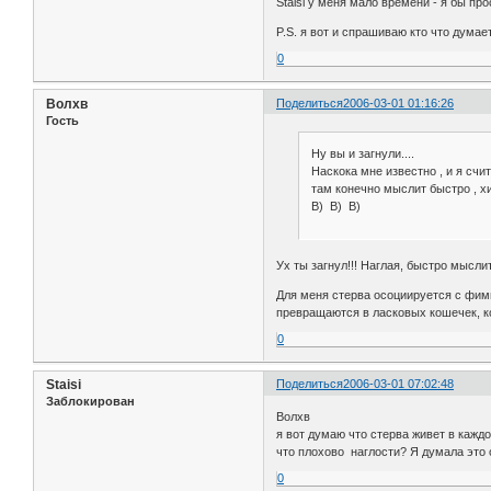
Staisi у меня мало времени - я бы п
P.S. я вот и спрашиваю кто что думает
0
Волхв
Поделиться
2006-03-01 01:16:26
Гость
Ну вы и загнули....
Наскока мне известно , и я счи
там конечно мыслит быстро , хи
B) B) B)
Ух ты загнул!!! Наглая, быстро мысли
Для меня стерва осоциируется с фими
превращаются в ласковых кошечек, ко
0
Staisi
Поделиться
2006-03-01 07:02:48
Заблокирован
Волхв
я вот думаю что стерва живет в каждо
что плохово наглости? Я думала это о
0