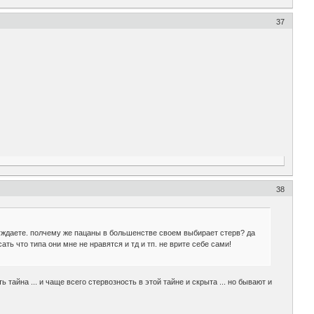
37
38
суждаете. полчему же пацаны в большенстве своем выбирает стерв? да
ть что типа они мне не нравятся и тд и тп. не врите себе сами!
 тайна ... и чаще всего стервозность в этой тайне и скрыта ... но бывают и