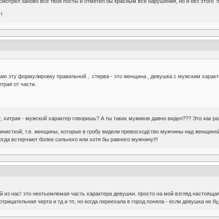
росмотрел заново все твои посты и отметил бы красным все нарушения, но и без этог
!
таю эту формулировку правильной , стерва - это женщина , девушка с мужским характе
трая от части.
т, хитрая - мужской характер говоришь? А ты таких мужиков давно видел??? Это как ра
нисткой, т.е. женщины, которые в гробу видели превосходство мужчины над женщиной 
гда встерчают более сильного или хотя бы равного мужчину!!!
й из нас! это неотьемлемая часть характера девушки. просто на мой взгляд настоящая
трицательная черта и тд и тп, но когда переехала в город поняла - если девушка не б