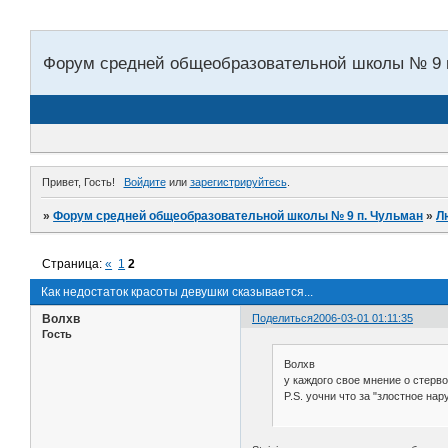
Форум средней общеобразовательной школы № 9 
Привет, Гость!
Войдите
или
зарегистрируйтесь
.
»
Форум средней общеобразовательной школы № 9 п. Чульман
»
Л
Страница:
«
1
2
Как недостаток красоты девушки сказывается...
Волхв
Поделиться
2006-03-01 01:11:35
Гость
Волхв
у каждого свое мнение о стерво
P.S. уочни что за "злостное на