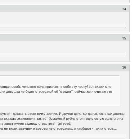
34
35
36
тоящая особь женского пола признает в себе эту черту! вот скажи мне
если девушка не будет стервозной её "съедят"! сейчас же я считаю это
румент доказать свою точку зрения. И другое дело, когда наглость как доллар
к сказать эквивалент, так вот бумажный рубль стоит одну сотую золотого на
ь хвост нужно задницу отрастить! :pireved:
 не тихих девушек и совсем не стервозных, и наоборот - тихих стерв...