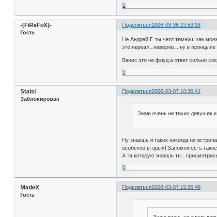
0
-[FiReFoX]-
Поделиться
2006-03-06 19:59:03
Гость
Не Андрей Г. ты чето темниш как мож
это нереал...наверно....ну в принцыпе 
Ванес это не флуд а ответ сильно с
0
Staisi
Поделиться
2006-03-07 10:36:41
Заблокирован
Знаю очень не тихих девушек и 
Ну знаешь я таких никогда не встреч
особенно вторых! Запомни есть такое
А та которую знаешь ты , присмотрись
0
MadeX
Поделиться
2006-03-07 15:35:46
Гость
Знаю очень не тихих деву