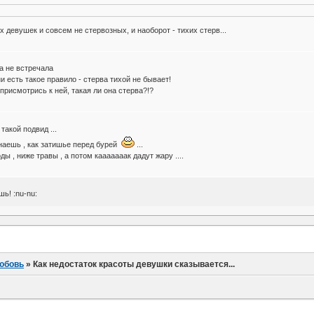
х девушек и совсем не стервозных, и наоборот - тихих стерв...
а не встречала
 есть такое правило - стерва тихой не бывает!
 присмотрись к ней, такая ли она стерва?!?
такой подвид ...
знаешь , как затишье перед бурей
...
ы , ниже травы , а потом кааааааак дадут жару ....
ь! :nu-nu:
юбовь
»
Как недостаток красоты девушки сказывается...