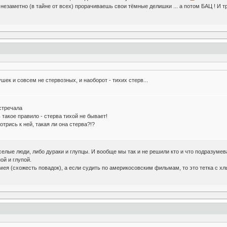
к незаметно (в тайне от всех) прорачиваешь свои тёмные делишки ... а потом БАЦ ! И 
шек и совсем не стервозных, и наоборот - тихих стерв...
встречала
такое правило - стерва тихой не бывает!
отрись к ней, такая ли она стерва?!?
селые люди, либо дураки и глупцы. И вообще мы так и не решили кто и что подразумев
ой и глупой.
змея (схожесть повадок), а если судить по америкосовским фильмам, то это тетка с х