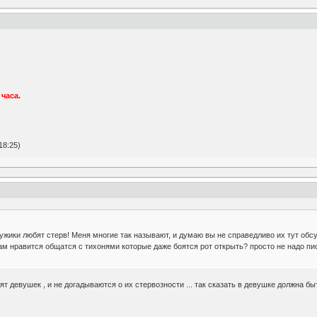
часа.
18:25)
ужики любят стерв! Меня многие так называют, и думаю вы не справедливо их тут об
ам нравится общатся с тихонями которые даже боятся рот открыть? просто не надо писа
т девушек , и не догадываются о их стервозности ... так сказать в девушке должна быть