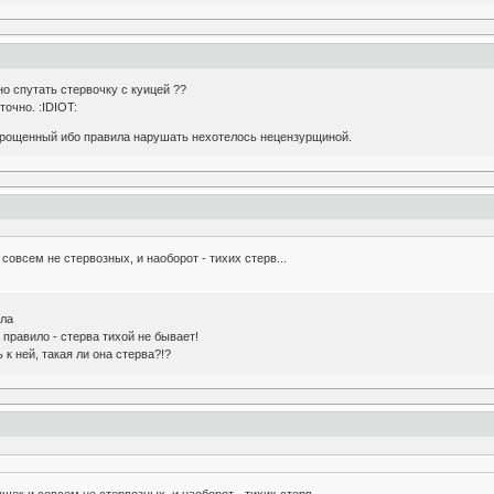
но спутать стервочку с куицей ??
точно. :IDIOT:
окрощенный ибо правила нарушать нехотелось нецензурщиной.
совсем не стервозных, и наоборот - тихих стерв...
ала
 правило - стерва тихой не бывает!
 к ней, такая ли она стерва?!?
шек и совсем не стервозных, и наоборот - тихих стерв...