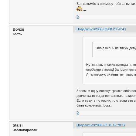
Вот возьмём к примеру тебя ... ты та
...
0
Волхв
Поделиться
2006-03-08 23:20:43
Гость
Знаю очень не тихих деву
Ну знаешь я таких никогда не 
особенно вторых! Запомни есть 
А та которую знаешь ты , присм
Запомни одну истину: громке либо ве
девченка то тогда ее называют вздорн
Если судить по жизни, то стерва это 
быть крикливой. :boss:
0
Staisi
Поделиться
2006-03-11 12:20:17
Заблокирован