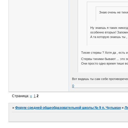
Знаю очень не тихи
Ну знаешь я таких никогд
особенно вторых! Запомни
А та которую знаешь ты ,
Тихие стервы ? Хотя да , есть и 
Стервы тихими бывают ... это 
Они просто одно время тише вод
Вот видишь ты сам себе противоречеш
0
Страница:
«
1
2
»
Форум средней общеобразовательной школы № 9 п. Чульман
»
Л