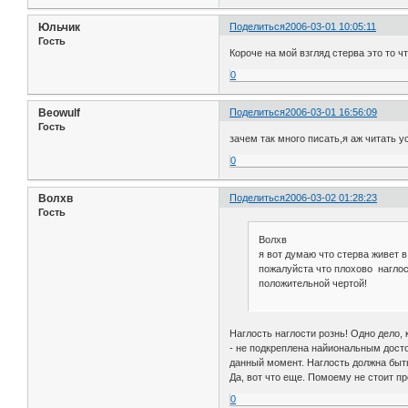
Юльчик
Поделиться
2006-03-01 10:05:11
Гость
Короче на мой взгляд стерва это то ч
0
Beowulf
Поделиться
2006-03-01 16:56:09
Гость
зачем так много писать,я аж читать ус
0
Волхв
Поделиться
2006-03-02 01:28:23
Гость
Волхв
я вот думаю что стерва живет в
пожалуйста что плохово наглост
положительной чертой!
Наглость наглости рознь! Одно дело, 
- не подкреплена найиональным досто
данный момент. Наглость должна быть
Да, вот что еще. Помоему не стоит пр
0