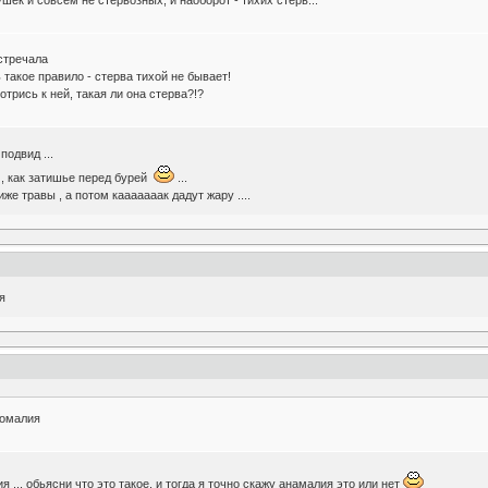
встречала
такое правило - стерва тихой не бывает!
отрись к ней, такая ли она стерва?!?
подвид ...
 , как затишье перед бурей
...
же травы , а потом кааааааак дадут жару ....
я
номалия
я ... обьясни что это такое, и тогда я точно скажу анамалия это или нет