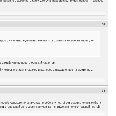
о прирекание с администрацией уже суть нарушение, причем непростительное.
32
ром , ну всмысле децл нагленькая и за словом в корман не лезет , ну
з самый, что не наесть женский характер.
и которые ставят слабаков и наглецов задравших нос на место, но...
33
 особь женского пола признает в себе эту черту! вот скажи мне пожалуйста
удет стервозной её "съедят"! сейчас же я считаю это положительной чертой!