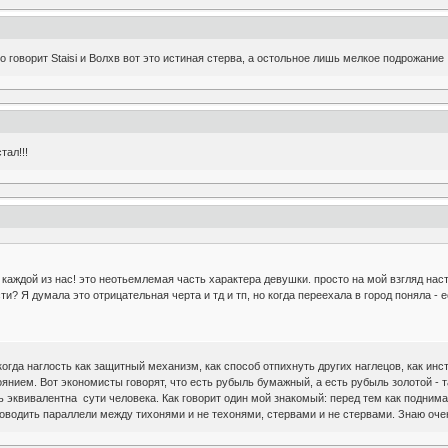
то говорит Staisi и Волхв вот это истиная стерва, а остольное лишь мелкое подрожание
тал!!!
 каждой из нас! это неотьемлемая часть характера девушки. просто на мой взгляд нас
и? Я думала это отрицательная черта и тд и тп, но когда переехала в город поняла - 
когда наглость как защитный механизм, как способ отпихнуть других наглецов, как инст
янием. Вот экономисты говорят, что есть рубыль бумажный, а есть рубыль золотой - та
 эквивалентна сути человека. Как говорит один мой знакомый: перед тем как поднимат
оводить параллели между тихонями и не техонями, стервами и не стервами. Знаю очень