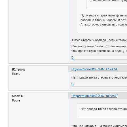
Ну знаешь я таких никогда не 
особенно вторых! Запомни есть 
А та которую знаешь ты , присм
Тихие стервы ? Хотя да , есть и такой 
Стервы тихими бывают ... это знаешь
Они просто одно время тише воды , ни
0
Юльчик
Поделиться
2006-03-07 17:21:54
Гость
Нет правда тихая стерва это аномали
0
MadeX
Поделиться
2006-03-07 18:53:39
Гость
Нет правда тихая стерва это а
Это не анамалия ... а может и анамали