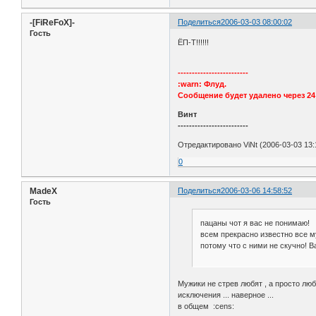
-[FiReFoX]-
Поделиться
2006-03-03 08:00:02
Гость
ЁП-Т!!!!!!
-------------------------
:warn: Флуд.
Сообщение будет удалено через 24 
Винт
-------------------------
Отредактировано ViNt (2006-03-03 13:
0
MadeX
Поделиться
2006-03-06 14:58:52
Гость
пацаны чот я вас не понимаю!
всем прекрасно известно все м
потому что с ними не скучно! В
Мужики не стрев любят , а просто любя
исключения ... наверное ...
в общем :cens: