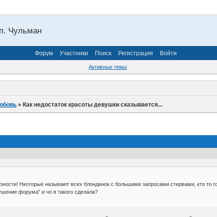
п. Чульман
Форум
Участники
Поиск
Регистрация
Войти
Активные темы
юбовь
»
Как недостаток красоты девушки сказывается...
зности! Нкоторые называют всех блондинок с большими запросами стервами, кто то гов
рушение форума" и чо я такого сделала?