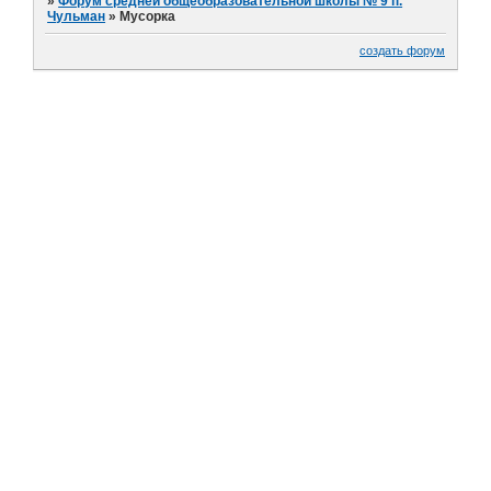
»
Форум средней общеобразовательной школы № 9 п.
Чульман
»
Мусорка
создать форум