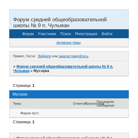
Форум средней общеобразовательной
школы № 9 п. Чульман
Форум
Участники
Поиск
Регистрация
Войти
Активные темы
Привет, Гость!
Войдите
или
зарегистрируйтесь
.
»
Форум средней общеобразовательной школы № 9 п.
Чульман
»
Мусорка
Страница:
1
Мусорка
Последнее
Тема
Ответов
Просмотров
сообщение
Форум пуст.
Страница:
1