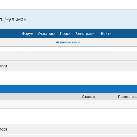
п. Чульман
Форум
Участники
Поиск
Регистрация
Войти
Активные темы
порт
Ответов
Просмотро
порт